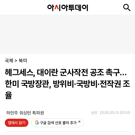
뉴
최
속
정
사
경
국
오
피
아
문
포
스
신
보
치
회
제
제
피
플
투
화
토
니
시
·
국제
언
티
스
>
북미
포
헤그세스, 대이란 군사작전 공조 촉구…
츠
한미 국방장관, 방위비·국방비·전작권 조
ENGLISH
中
Tiếng
율
文
Việt
하만주 워싱턴 특파원
승인 : 2026.05.12 00:55
지
신
후
제
회
앱
앱에서 읽기
구글 검색 선호 출처 추가
면
문
원
보
사
설
보
구
하
24
소
치
기
독
기
시
개