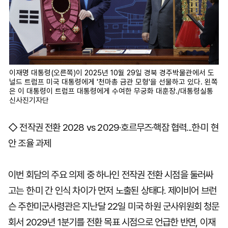
이재명 대통령(오른쪽)이 2025년 10월 29일 경북 경주박물관에서 도
널드 트럼프 미국 대통령에게 '천마총 금관 모형'을 선물하고 있다. 왼쪽
은 이 대통령이 트럼프 대통령에게 수여한 무궁화 대훈장./대통령실통
신사진기자단
◇ 전작권 전환 2028 vs 2029·호르무즈·핵잠 협력...한·미 현
안 조율 과제
이번 회담의 주요 의제 중 하나인 전작권 전환 시점을 둘러싸
고는 한·미 간 인식 차이가 먼저 노출된 상태다. 제이비어 브런
슨 주한미군사령관은 지난달 22일 미국 하원 군사위원회 청문
회서 2029년 1분기를 전환 목표 시점으로 언급한 반면, 이재