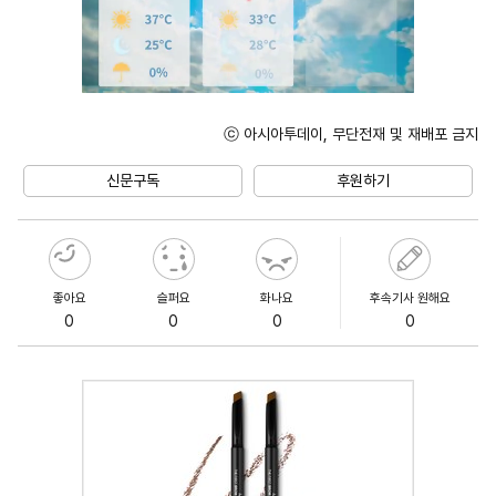
ⓒ 아시아투데이, 무단전재 및 재배포 금지
Unmute
신문구독
후원하기
좋아요
슬퍼요
화나요
후속기사 원해요
0
0
0
0