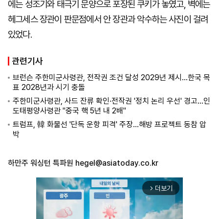
에는 성조기와 태극기 문양으로 포장된 쿠키가 놓였고, 벽에는
헤그세스 장관이 판문점에서 안 장관과 악수하는 사진이 걸려
있었다.
관련기사
브런슨 주한미군사령관, 전작권 조건 달성 2029년 제시…한국 목
표 2028년과 시기 충돌
주한미군사령관, 사드 잔류 확인·전작권 '정치 논리 우선' 경고…인
도태평양사령관 "중국 핵 5년 내 2배"
트럼프, 韓 화물선 '단독 운항 피격' 주장…해방 프로젝트 동참 압
박
하만주 워싱턴 특파원
hegel@asiatoday.co.kr
더보기
arrow_forward_ios