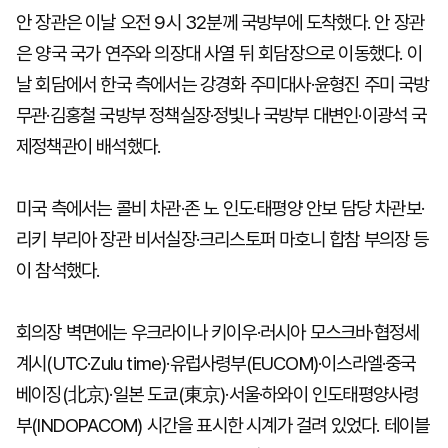
안 장관은 이날 오전 9시 32분께 국방부에 도착했다. 안 장관
은 양국 국가 연주와 의장대 사열 뒤 회담장으로 이동했다. 이
날 회담에서 한국 측에서는 강경화 주미대사·윤형진 주미 국방
무관·김홍철 국방부 정책실장·정빛나 국방부 대변인·이광석 국
제정책관이 배석했다.
미국 측에서는 콜비 차관·존 노 인도·태평양 안보 담당 차관보·
리키 부리아 장관 비서실장·크리스토퍼 마호니 합참 부의장 등
이 참석했다.
회의장 벽면에는 우크라이나 키이우·러시아 모스크바·협정세
계시(UTC·Zulu time)·유럽사령부(EUCOM)·이스라엘·중국
베이징(北京)·일본 도쿄(東京)·서울·하와이 인도태평양사령
부(INDOPACOM) 시간을 표시한 시계가 걸려 있었다. 테이블