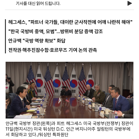
기사를 대신 읽어 드립니다.
마
운
대
헤그세스, "파트너 국가들, 대이란 군사작전에 어깨 나란히 해야"
켓
세
학
"한국 국방비 중액, 모범"...방위비 분담 증액 강조
파
동
워
문
안규백 "국방 역량 확보" 화답
골
프
전작권·핵추진잠수함·호르무즈 기여 논의 관측
안규백 국방부 장관(왼쪽)과 피트 헤그세스 미국 국방부(전쟁부) 장관이
11일(현지시간) 미국 워싱턴 D.C. 인근 버지니아주 알링턴의 국방부에
서 회담하고 있다./워싱턴 특파원단