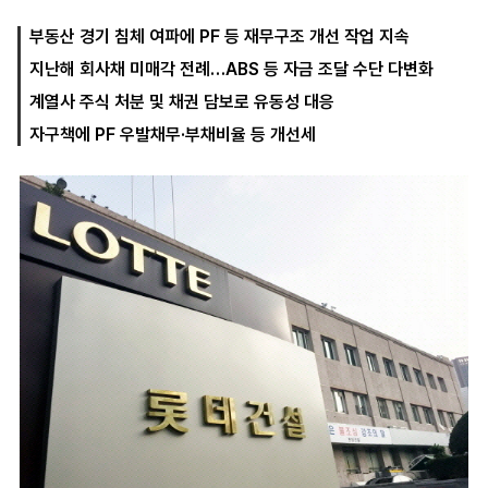
부동산 경기 침체 여파에 PF 등 재무구조 개선 작업 지속
지난해 회사채 미매각 전례…ABS 등 자금 조달 수단 다변화
마
운
대
켓
세
학
계열사 주식 처분 및 채권 담보로 유동성 대응
파
동
워
문
자구책에 PF 우발채무·부채비율 등 개선세
골
프