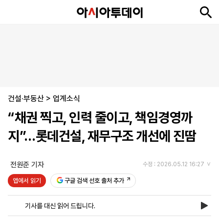
뉴
최
속
정
사
경
국
오
피
아
문
포
스
신
보
치
회
제
제
피
플
투
화
토
니
시
·
건설·부동산
언
티
스
>
업계소식
포
“채권 찍고, 인력 줄이고, 책임경영까
츠
지”…롯데건설, 재무구조 개선에 진땀
ENGLISH
中
Tiếng
文
Việt
전원준 기자
수정 : 2026.05.12 16:27
앱에서 읽기
구글 검색 선호 출처 추가
지
신
후
제
회
앱
면
문
원
보
사
설
기사를 대신 읽어 드립니다.
보
구
하
24
소
치
기
독
기
시
개