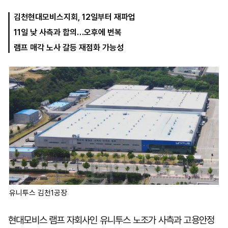
김천현대모비스지회, 12일부터 재파업
11일 낮 사측과 합의…오후에 번복
마
운
대
켓
세
학
램프 매각 노사 갈등 재점화 가능성
파
동
워
문
골
프
유니투스 김천1공장
현대모비스 램프 자회사인 유니투스 노조가 사측과 고용안정