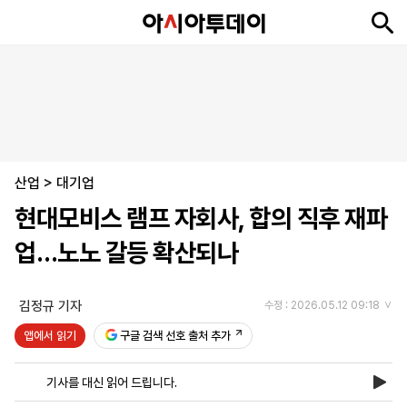
뉴
최
속
정
사
경
국
오
피
아
문
포
스
신
보
치
회
제
제
피
플
투
화
토
니
시
·
산업
언
티
스
>
대기업
포
현대모비스 램프 자회사, 합의 직후 재파
츠
업…노노 갈등 확산되나
ENGLISH
中
Tiếng
文
Việt
김정규 기자
수정 : 2026.05.12 09:18
앱에서 읽기
구글 검색 선호 출처 추가
지
신
후
제
회
앱
면
문
원
보
사
설
기사를 대신 읽어 드립니다.
보
구
하
24
소
치
기
독
기
시
개