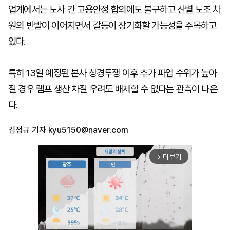
업계에서는 노사 간 고용안정 합의에도 불구하고 산별 노조 차
원의 반발이 이어지면서 갈등이 장기화할 가능성을 주목하고
있다.
특히 13일 예정된 본사 상경투쟁 이후 추가 파업 수위가 높아
질 경우 램프 생산 차질 우려도 배제할 수 없다는 관측이 나온
다.
김정규 기자
kyu5150@naver.com
더보기
arrow_forward_ios