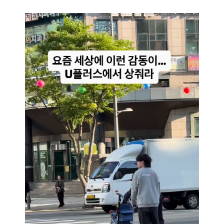
마
운
대
켓
세
학
파
동
워
문
골
프