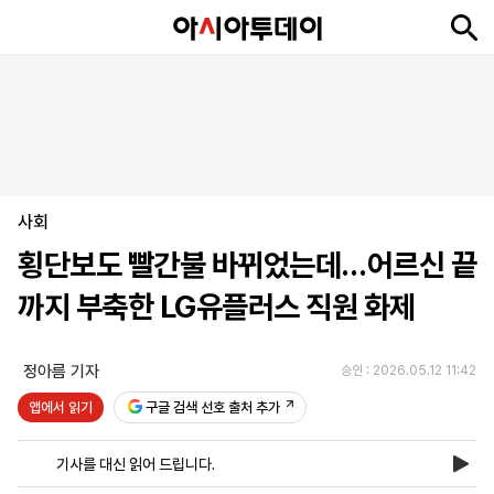
뉴
최
속
정
사
경
국
오
피
아
문
포
스
신
보
치
회
제
제
피
플
투
화
토
니
시
·
사회
언
티
스
포
횡단보도 빨간불 바뀌었는데…어르신 끝
츠
까지 부축한 LG유플러스 직원 화제
ENGLISH
中
Tiếng
文
Việt
정아름 기자
승인 : 2026.05.12 11:42
앱에서 읽기
구글 검색 선호 출처 추가
지
신
후
제
회
앱
면
문
원
보
사
설
기사를 대신 읽어 드립니다.
보
구
하
24
소
치
기
독
기
시
개