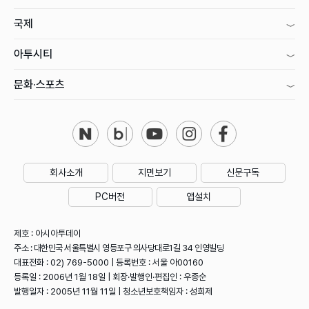
국제
아투시티
문화·스포츠
회사소개
지면보기
신문구독
PC버전
앱설치
제호 : 아시아투데이
주소 : 대한민국 서울특별시 영등포구 의사당대로1길 34 인영빌딩
대표전화 : 02) 769-5000 | 등록번호 : 서울 아00160
등록일 : 2006년 1월 18일 | 회장·발행인·편집인 : 우종순
발행일자 : 2005년 11월 11일 | 청소년보호책임자 : 성희제