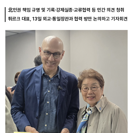
北인권 책임 규명 및 기록·강제실종·교류협력 등 민간 의견 청취
튀르크 대표, 13일 외교·통일장관과 협력 방안 논의하고 기자회견
마
운
대
켓
세
학
파
동
워
문
골
프