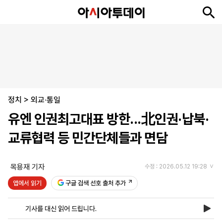
뉴
최
속
정
사
경
국
오
피
아
문
포
스
신
보
치
회
제
제
피
플
투
화
토
니
시
·
정치
언
티
스
>
외교·통일
포
유엔 인권최고대표 방한...北인권·납북·
츠
교류협력 등 민간단체들과 면담
ENGLISH
中
Tiếng
文
Việt
목용재 기자
수정 : 2026.05.12 19:28
앱에서 읽기
구글 검색 선호 출처 추가
지
신
후
제
회
앱
면
문
원
보
사
설
기사를 대신 읽어 드립니다.
보
구
하
24
소
치
기
독
기
시
개