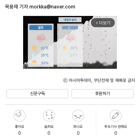
목용재 기자
morkka@naver.com
더보기
arrow_forward_ios
ⓒ 아시아투데이, 무단전재 및 재배포 금지
Mute
신문구독
후원하기
좋아요
슬퍼요
화나요
후속기사 원해요
0
0
0
0