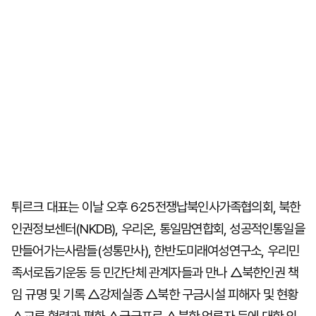
튀르크 대표는 이날 오후 6·25전쟁납북인사가족협의회, 북한
인권정보센터(NKDB), 우리온, 통일맘연합회, 성공적인통일을
만들어가는사람들(성통만사), 한반도미래여성연구소, 우리민
족서로돕기운동 등 민간단체 관계자들과 만나 △북한인권 책
임 규명 및 기록 △강제실종 △북한 구금시설 피해자 및 현황