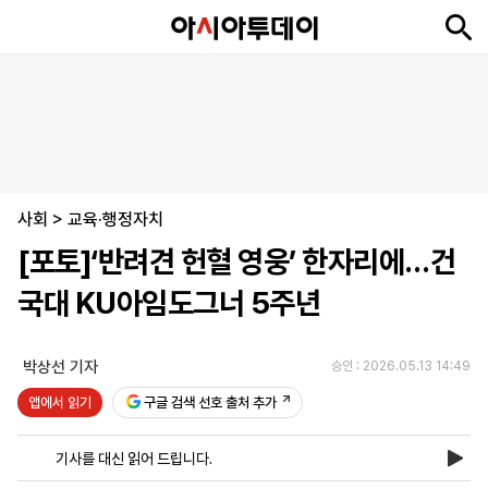
뉴
최
속
정
사
경
국
오
피
아
문
포
스
신
보
치
회
제
제
피
플
투
화
토
니
시
·
사회
언
티
스
>
교육·행정자치
포
[포토]‘반려견 헌혈 영웅’ 한자리에…건
츠
국대 KU아임도그너 5주년
ENGLISH
中
Tiếng
文
Việt
박상선 기자
승인 : 2026.05.13 14:49
앱에서 읽기
구글 검색 선호 출처 추가
지
신
후
제
회
앱
면
문
원
보
사
설
기사를 대신 읽어 드립니다.
보
구
하
24
소
치
기
독
기
시
개