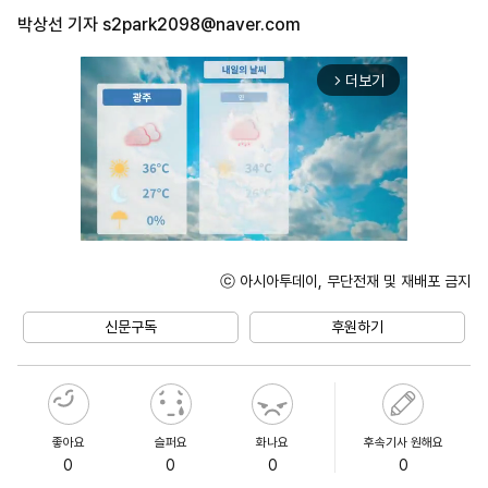
박상선 기자
s2park2098@naver.com
더보기
arrow_forward_ios
ⓒ 아시아투데이, 무단전재 및 재배포 금지
Unmute
신문구독
후원하기
좋아요
슬퍼요
화나요
후속기사 원해요
0
0
0
0