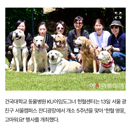
마
운
대
켓
세
학
파
동
워
문
골
프
건국대학교 동물병원 KU아임도그너 헌혈센터는 13일 서울 광
진구 서울캠퍼스 잔디광장에서 개소 5주년을 맞아 ‘헌혈 영웅,
고마워요!’ 행사를 개최했다.