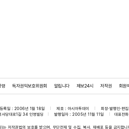
강령
독자권익보호위원회
알립니다
제보24시
저작권
회원
등록일 : 2006년 1월 18일
제호 : 아시아투데이
회장·발행인·편집인
|
|
의사당대로1길 34 인영빌딩
발행일자 : 2005년 11월 11일
대표전화 :
|
|
)는 저작권법의 보호를 받으며, 무단전재 및 수집, 복사, 재배포 등을 금지합니