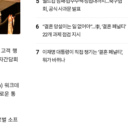
5
월드컵 참패·압수수색·성접대까지…축구협
회, 공식 사과문 발표
6
“결혼 망설이는 일 없어야”…李, ‘결혼 페널티’
22개 과제 점검 지시
 고객 행
7
이재명 대통령이 직접 챙기는 ‘결혼 페널티’,
 기자간담회
뭐가 바뀌나
) 워크데
로운 통
로벌 소프