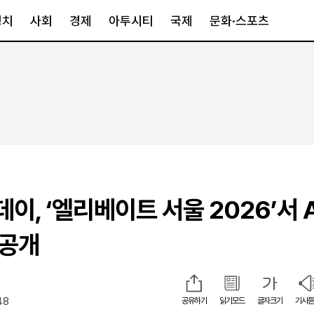
정치
사회
경제
아투시티
국제
문화·스포츠
경제
아투시티
국제
경제일반
종합
세계일반
정책
메트로
아시아·호주
금융·증권
경기·인천
북미
산업
세종·충청
중남미
IT·과학
영남
유럽
이, ‘엘리베이트 서울 2026’서 
부동산
호남
중동·아프리
유통
강원
 공개
중기·벤처
제주
48
공유하기
읽기모드
글자크기
기사듣
인스타그램