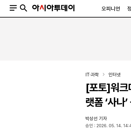
오피니언
오피니언
정치
사회
사설
정치일반
사회일반
칼럼·기고
청와대
사건·사고
기자의 눈
국회·정당
법원·검찰
피플
북한
교육·행정
IT·과학
인터넷
외교
노동·복지·환경
[포토]워크데
국방
보건·의학
정부
랫폼 ‘사나’
박상선 기자
SNS
승인 : 2026. 05. 14. 14:
뉴스스탠드
네이버블로그
아투TV(유튜브)
페이스북