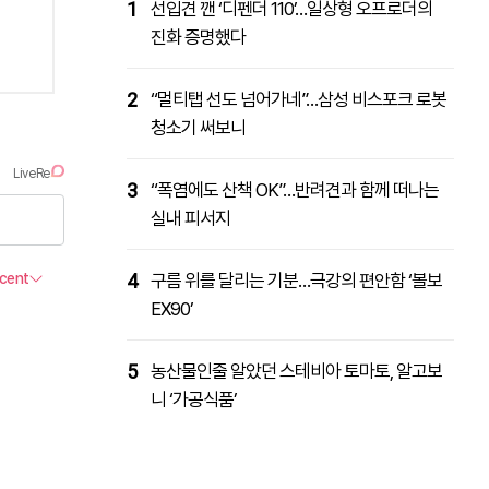
1
선입견 깬 ‘디펜더 110’…일상형 오프로더의
진화 증명했다
2
“멀티탭 선도 넘어가네”…삼성 비스포크 로봇
청소기 써보니
3
“폭염에도 산책 OK”…반려견과 함께 떠나는
실내 피서지
4
구름 위를 달리는 기분…극강의 편안함 ‘볼보
EX90’
5
농산물인줄 알았던 스테비아 토마토, 알고보
니 ‘가공식품’