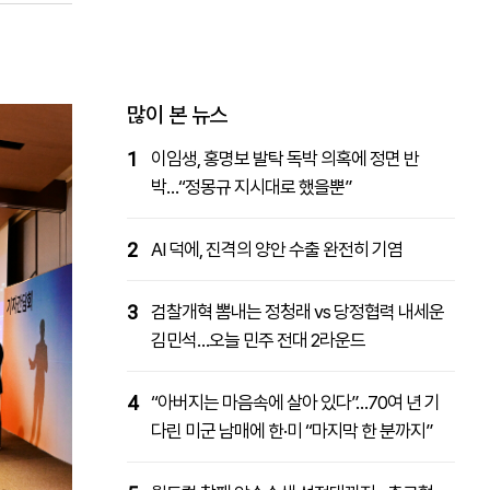
패밀리사이트
마켓파워
아투TV
대학동문골프최강전
많이 본 뉴스
1
이임생, 홍명보 발탁 독박 의혹에 정면 반
박…“정몽규 지시대로 했을뿐”
2
AI 덕에, 진격의 양안 수출 완전히 기염
3
검찰개혁 뽐내는 정청래 vs 당정협력 내세운
김민석…오늘 민주 전대 2라운드
4
“아버지는 마음속에 살아 있다”…70여 년 기
다린 미군 남매에 한·미 “마지막 한 분까지”