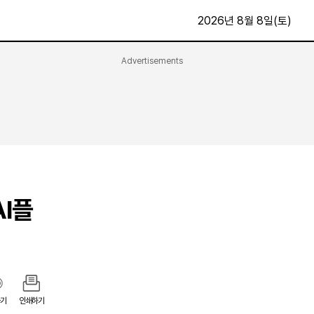
2026년 8월 8일(토)
Advertisements
문화·스포츠
최신
전체
방송
지면보기
가요
구독신청
영화
First Edition
문화
후원하기
AI플
카
종교
제보24시
스포츠
알립니다
여행
기
인쇄하기