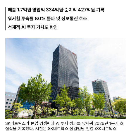
매출 1.7억원·영업익 334억원·순이익 427억원 기록
워커힐 투숙률 80% 돌파 및 정보통신 호조
마
운
대
켓
세
학
선제적 AI 투자 가치도 반영
파
동
워
문
골
프
SK네트웍스가 본업 경쟁력과 AI 투자 성과를 앞세워 2026년 1분기 호
실적을 기록했다. 사진은 SK네트웍스 삼일빌딩 전경./SK네트웍스