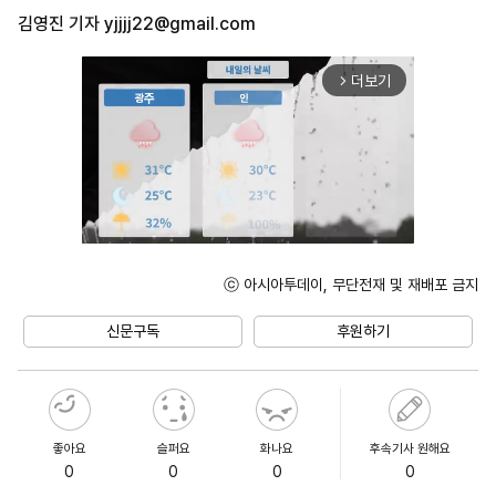
김영진 기자
yjjjj22@gmail.com
더보기
arrow_forward_ios
ⓒ 아시아투데이, 무단전재 및 재배포 금지
Unmute
신문구독
후원하기
좋아요
슬퍼요
화나요
후속기사 원해요
0
0
0
0