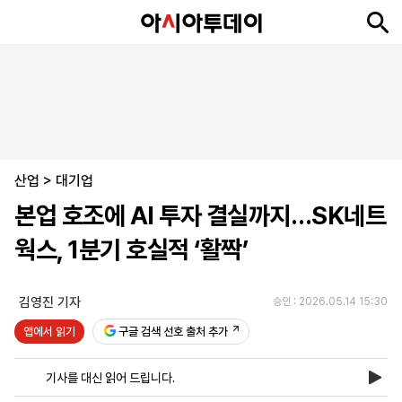
뉴
최
속
정
사
경
국
오
피
아
문
포
스
신
보
치
회
제
제
피
플
투
화
토
니
시
·
산업
언
티
스
>
대기업
포
본업 호조에 AI 투자 결실까지…SK네트
츠
웍스, 1분기 호실적 ‘활짝’
ENGLISH
中
Tiếng
文
Việt
김영진 기자
승인 : 2026.05.14 15:30
앱에서 읽기
구글 검색 선호 출처 추가
지
신
후
제
회
앱
면
문
원
보
사
설
기사를 대신 읽어 드립니다.
보
구
하
24
소
치
기
독
기
시
개