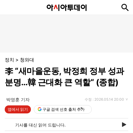
뉴
최
속
정
사
경
국
오
피
아
문
포
스
신
보
치
회
제
제
피
플
투
화
토
니
시
·
정치
>
청와대
언
티
스
포
李 “새마을운동, 박정희 정부 성과
츠
분명…韓 근대화 큰 역할“ (종합)
ENGLISH
中
Tiếng
文
Việt
박영훈 기자
수정 : 2026.05.14 20:00
앱에서 읽기
구글 검색 선호 출처 추가
지
신
후
제
회
앱
면
문
원
보
사
설
기사를 대신 읽어 드립니다.
보
구
하
24
소
치
기
독
기
시
개