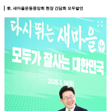
李, 새마을운동중앙회 현장 간담회 모두발언
마
운
대
켓
세
학
파
동
워
문
골
프