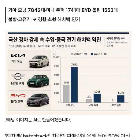
기아 모닝 7842대·미니 쿠퍼 1741대·BYD 돌핀 1553대
불황·고유가 → 경형·소형 해치백 인기
마
운
대
켓
세
학
파
동
워
문
골
프
/해당 이미지는 AI로 만들어졌습니다.
'해치백( hatchback)' 차량의 판매량이 올해 들어 50% 이상