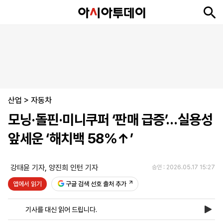
뉴
최
속
정
사
경
국
오
피
아
문
포
스
신
보
치
회
제
제
피
플
투
화
토
니
시
·
산업
언
티
스
>
자동차
포
모닝·돌핀·미니쿠퍼 ‘판매 급증’…실용성
츠
앞세운 ‘해치백 58%↑’
ENGLISH
中
Tiếng
文
Việt
강태윤 기자
,
양진희 인턴 기자
승인 : 2026.05.17 15:27
앱에서 읽기
구글 검색 선호 출처 추가
지
신
후
제
회
앱
면
문
원
보
사
설
기사를 대신 읽어 드립니다.
보
구
하
24
소
치
기
독
기
시
개