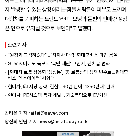
이호근 대덕대 미래자동차학과 교수는 "유가 변동성이 언제든
지 발생할 수 있는 상황이라는 점을 사람들이 피부로 느끼며
대형차를 기피하는 트렌드"라며 "모닝과 돌핀의 판매량 성장
은 앞으로 유지될 것으로 보인다"고 말했다.
관련기사
"원청과 교섭하겠다"… '자회사 매각' 현대모비스 파업 몸살
SUV 시대에도 독보적 '국민 세단' 그랜저, 신차급 변화
[현대차 로봇 상용화 '성장통'] 美 로봇산업 정책 변수로…현대모
비스 '액추에이터' 시험대
현대차, 印 시장 공략 ‘결실’…30년 만에 ‘1350만대’ 판매
현대차, PE시스템 독자 개발… 기술독립으로 EV혁신
강태윤 기자
raitai@naver.com
양진희 인턴 기자
news@asiatoday.co.kr