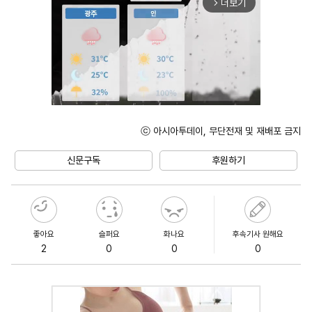
더보기
arrow_forward_ios
ⓒ 아시아투데이, 무단전재 및 재배포 금지
Unmute
신문구독
후원하기
좋아요
슬퍼요
화나요
후속기사 원해요
2
0
0
0