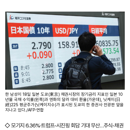
한 남성이 18일 일본 도쿄(東京) 채권시장의 장기금리 지표인 일본 10
년물 국채 수익률(왼쪽)과 엔화의 달러 대비 환율(가운데), 닛케이(日
經)225 평균주가(닛케이지수)가 표시된 도쿄의 한 증권사 전광판 앞을
지나고 있다./AFP·연합
◇ 모기지 6.36%·트럼프-시진핑 회담 기대 무산…주식-채권