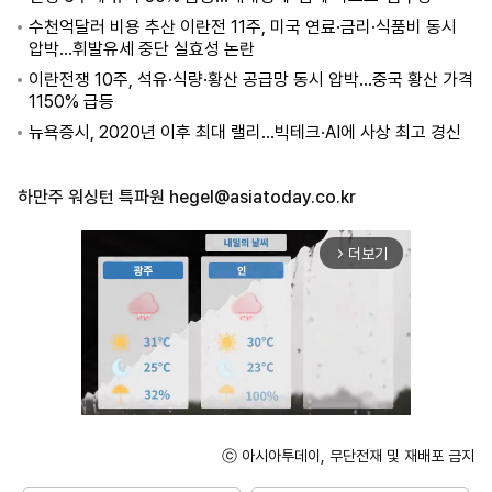
수천억달러 비용 추산 이란전 11주, 미국 연료·금리·식품비 동시
압박…휘발유세 중단 실효성 논란
이란전쟁 10주, 석유·식량·황산 공급망 동시 압박…중국 황산 가격
1150% 급등
뉴욕증시, 2020년 이후 최대 랠리…빅테크·AI에 사상 최고 경신
하만주 워싱턴 특파원
hegel@asiatoday.co.kr
더보기
arrow_forward_ios
ⓒ 아시아투데이, 무단전재 및 재배포 금지
Mute