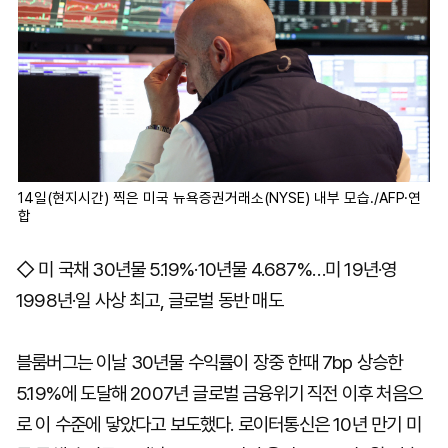
14일(현지시간) 찍은 미국 뉴욕증권거래소(NYSE) 내부 모습./AFP·연
합
◇ 미 국채 30년물 5.19%·10년물 4.687%…미 19년·영
1998년·일 사상 최고, 글로벌 동반 매도
블룸버그는 이날 30년물 수익률이 장중 한때 7bp 상승한
5.19%에 도달해 2007년 글로벌 금융위기 직전 이후 처음으
로 이 수준에 닿았다고 보도했다. 로이터통신은 10년 만기 미