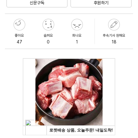
신문구독
후원하기
좋아요
슬퍼요
화나요
후속기사 원해요
47
0
1
18