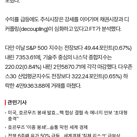
도했다.
수익률 급등에도 주식시장은 강세를 이어가며 채권시장과 디
커플링(decoupling)이 심화하고 있다고 FT가 분석했다.
다만 이날 S&P 500 지수는 전장보다 49.44포인트(0.67%)
내린 7353.61에, 기술주 중심의 나스닥 종합지수는
220.02(0.84%) 내린 2만5870.71에 각각 마감했다. 다우존
스30 산업평균지수도 전장보다 322.24포인트(0.65%) 하
락한 4만9363.88에 거래를 마쳤다.
관련기사
미국, 호르무즈 봉쇄 발효…핵 협상 결렬 속 에너지 안보 '초대형
충격’'
호르무즈 '이중 봉쇄'…숨통 막힌 세계 경제
전쟁 6주째 유가 50% 급등…세계경제 '침체 리스크' 급부상