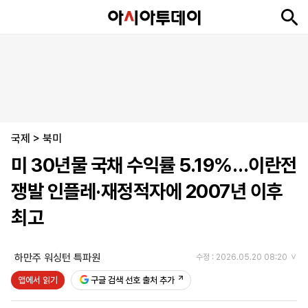
뉴
최
속
정
사
경
국
오
피
아
문
포
스
신
보
치
회
제
제
피
플
투
화
토
니
시
·
국제
언
티
스
>
북미
포
미 30년물 국채 수익률 5.19%…이란전
츠
쟁발 인플레·재정적자에 2007년 이후
ENGLISH
中
Tiếng
최고
文
Việt
하만주 워싱턴 특파원
수정 : 2026.05.20 08:20
지
신
후
제
회
앱
앱에서 읽기
구글 검색 선호 출처 추가
면
문
원
보
사
설
보
구
하
24
소
치
기
독
기
시
개