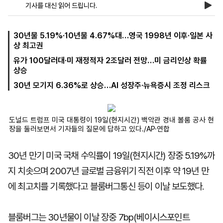
기사를 대신 읽어 드립니다.
마
운
대
30년물 5.19%·10년물 4.67%대…영국 1998년 이후·일본 사
켓
세
학
상 최고권
파
동
유가 100달러대·미 재정적자 2조달러 전망…미 금리인상 확률
워
문
골
상승
프
30년 모기지 6.36%로 상승…AI 성장주·뉴욕증시 조정 리스크
도널드 트럼프 미국 대통령이 19일(현지시간) 백악관 경내 볼룸 공사 현
장을 둘러보면서 기자들의 질문에 답하고 있다./AP·연합
30년 만기 미국 국채 수익률이 19일(현지시간) 장중 5.19%까
지 치솟으며 2007년 글로벌 금융위기 직전 이후 약 19년 만
에 최고치를 기록했다고 블룸버그통신 등이 이날 보도했다.
블룸버그는 30년물이 이날 장중 7bp(베이시스포인트