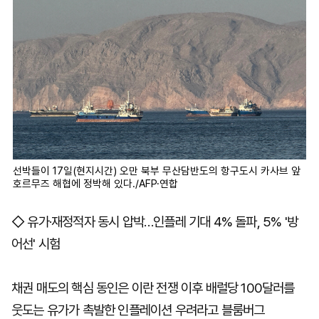
선박들이 17일(현지시간) 오만 북부 무산담반도의 항구도시 카사브 앞
호르무즈 해협에 정박해 있다./AFP·연합
◇ 유가·재정적자 동시 압박…인플레 기대 4% 돌파, 5% '방
어선' 시험
채권 매도의 핵심 동인은 이란 전쟁 이후 배럴당 100달러를
웃도는 유가가 촉발한 인플레이션 우려라고 블룸버그