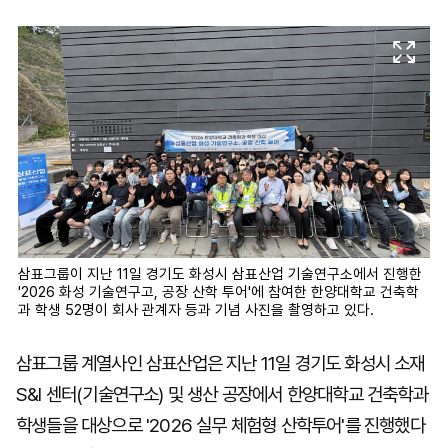
마
운
대
켓
세
학
파
동
워
문
골
프
삼표그룹이 지난 11일 경기도 화성시 삼표산업 기술연구소에서 진행한
'2026 화성 기술연구고, 공장 산학 투어'에 참여한 한양대학교 건축학
과 학생 52명이 회사 관계자 등과 기념 사진을 촬영하고 있다.
삼표그룹 계열사인 삼표산업은 지난 11일 경기도 화성시 소재
S&I 센터(기술연구소) 및 생산 공장에서 한양대학교 건축학과
학생들을 대상으로 '2026 실무 체험형 산학투어'를 진행했다