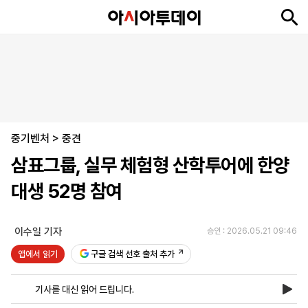
뉴
최
속
정
사
경
국
오
피
아
문
포
스
신
보
치
회
제
제
피
플
투
화
토
니
시
·
중기벤처
언
티
스
>
중견
포
삼표그룹, 실무 체험형 산학투어에 한양
츠
대생 52명 참여
ENGLISH
中
Tiếng
文
Việt
이수일 기자
승인 : 2026.05.21 09:46
앱에서 읽기
구글 검색 선호 출처 추가
지
신
후
제
회
앱
면
문
원
보
사
설
기사를 대신 읽어 드립니다.
보
구
하
24
소
치
기
독
기
시
개