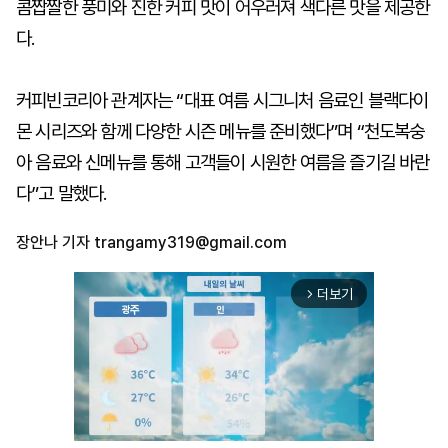
콤짭짤한 풍미와 진한 커피 맛이 어우러져 색다른 맛을 제공한
다.
커피빈코리아 관계자는 “대표 여름 시그니처 음료인 블랙다이
몬 시리즈와 함께 다양한 시즌 메뉴를 준비했다”며 “천도복숭
아 음료와 신메뉴를 통해 고객들이 시원한 여름을 즐기길 바란
다”고 말했다.
장안나 기자
trangamy319@gmail.com
더보기
arrow_forward_ios