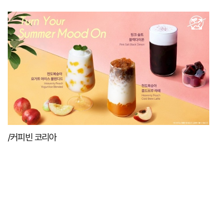
마
운
대
켓
세
학
파
동
워
문
골
프
/커피빈 코리아