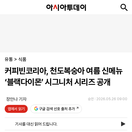
뉴
최
속
정
사
경
국
오
피
아
문
포
스
신
보
치
회
제
제
피
플
투
화
토
니
시
·
유통
언
티
스
>
식품
포
커피빈코리아, 천도복숭아 여름 신메뉴
츠
‘블랙다이몬’ 시그니처 시리즈 공개
ENGLISH
中
Tiếng
文
Việt
장안나 기자
승인 : 2026.05.26 09:00
앱에서 읽기
구글 검색 선호 출처 추가
지
신
후
제
회
앱
면
문
원
보
사
설
기사를 대신 읽어 드립니다.
보
구
하
24
소
치
기
독
기
시
개