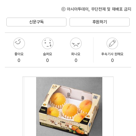
ⓒ 아시아투데이, 무단전재 및 재배포 금지
Mute
신문구독
후원하기
좋아요
슬퍼요
화나요
후속기사 원해요
0
0
0
0