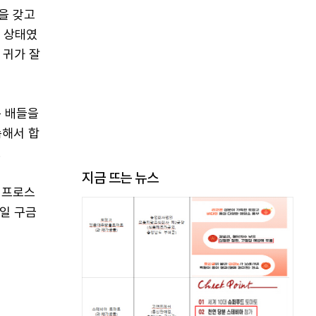
을 갖고
는 상태였
 귀가 잘
는 배들을
속해서 합
.
지금 뜨는 뉴스
키프로스
일 구금