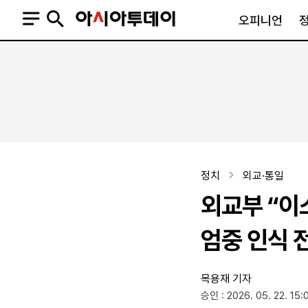
오피니언
오피니언
정치
사회
사설
정치일반
사회일반
칼럼·기고
청와대
사건·사고
기자의 눈
국회·정당
법원·검찰
피플
북한
교육·행정
정치
외교·통일
외교
노동·복지·환경
외교부 “이
국방
보건·의학
정부
엄중 인식 
목용재 기자
SNS
승인 : 2026. 05. 22. 15:
뉴스스탠드
네이버블로그
아투TV(유튜브)
페이스북