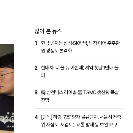
패밀리사이트
마켓파워
아투TV
대학동문골프최강전
많이 본 뉴스
1
현금 넘치는 삼성·SK하닉, 투자 이어 주주환
원 경쟁도 본격화
2
현대차 ‘디 올 뉴 아반떼’, 계약 첫날 1만대 돌
파
3
韓 삼전닉스 라이벌 臺 TSMC 생산량 폭발
전망
4
[단독] 하림 ‘7조’ 양재 물류단지, 서울시 건축
위 재심도 ‘재검토’…교통·방재 등 보완 요구