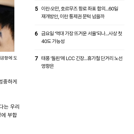
5
이란·오만, 호르무즈 항로 좌표 합의…60일
재개방안, 이란 통제권 문턱 넘을까
6
금요일 ‘역대 가장 뜨거운 서울’되나…사상 첫
40도 가능성
제공항에 도
7
태풍 ‘돌핀’에 LCC 긴장…휴가철 단거리 노선
영향은
 엄중하게
다는 우리
성에 부합