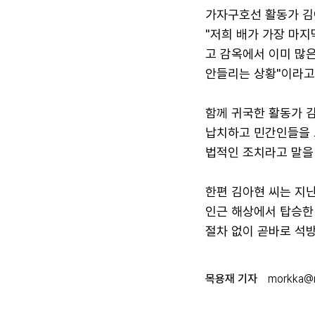
가자구호선 활동가 김
"저희 배가 가장 마지
고 감옥에서 이미 많은
안들리는 상황"이라고
함께 귀국한 활동가 
납치하고 민간인들을 
법적인 조치라고 말을
한편 김아현 씨는 지난
인근 해상에서 탑승한
절차 없이 곧바로 석방
목용재 기자
morkka@