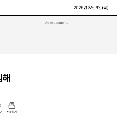
2026년 8월 6일(목)
Advertisements
문화·스포츠
최신
전체
방송
지면보기
가요
구독신청
영화
First Edition
문화
후원하기
침해
카
종교
제보24시
스포츠
알립니다
여행
기
인쇄하기