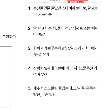
1
농산물인줄 알았던 스테비아 토마토, 알고보
니 ‘가공식품’
2
‘저탄고지’는 지났다…건강 식사로 뜨는 ‘파이
버 맥싱’
후원하기
3
한화 세계불꽃축제 9월 5일 조기 개최…韓·
美·英 참가
4
진화한 ‘8세대 아반떼’ 계약 시작…풀옵션 가
격이 무려
5
제주서 스노클링 즐겼는데…닷새 뒤 온몸에
발진, 무슨 일?