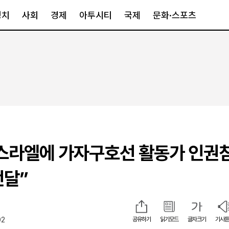
정치
사회
경제
아투시티
국제
문화·스포츠
경제
아투시티
국제
경제일반
종합
세계일반
정책
메트로
아시아·호주
금융·증권
경기·인천
북미
산업
세종·충청
중남미
IT·과학
영남
유럽
스라엘에 가자구호선 활동가 인권
부동산
호남
중동·아프리
유통
강원
전달”
중기·벤처
제주
02
공유하기
읽기모드
글자크기
기사듣
인스타그램