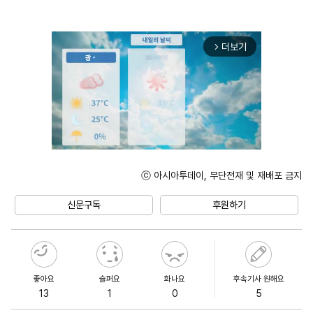
더보기
arrow_forward_ios
ⓒ 아시아투데이, 무단전재 및 재배포 금지
Unmute
신문구독
후원하기
좋아요
슬퍼요
화나요
후속기사 원해요
13
1
0
5