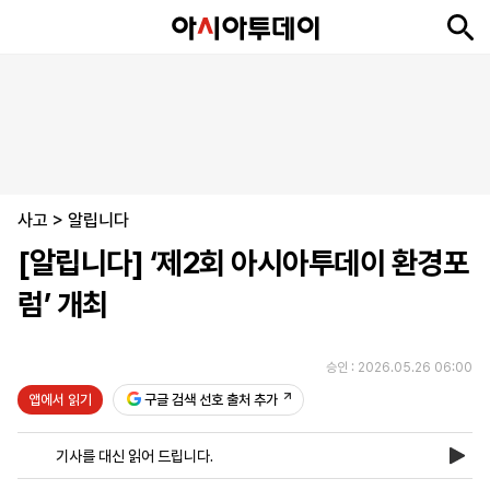
뉴
최
속
정
사
경
국
오
피
아
문
포
스
신
보
치
회
제
제
피
플
투
화
토
니
시
·
사고
언
티
스
>
알립니다
포
[알립니다] ‘제2회 아시아투데이 환경포
츠
럼’ 개최
ENGLISH
中
Tiếng
文
Việt
승인 : 2026.05.26 06:00
앱에서 읽기
구글 검색 선호 출처 추가
지
신
후
제
회
앱
면
문
원
보
사
설
기사를 대신 읽어 드립니다.
보
구
하
24
소
치
기
독
기
시
개