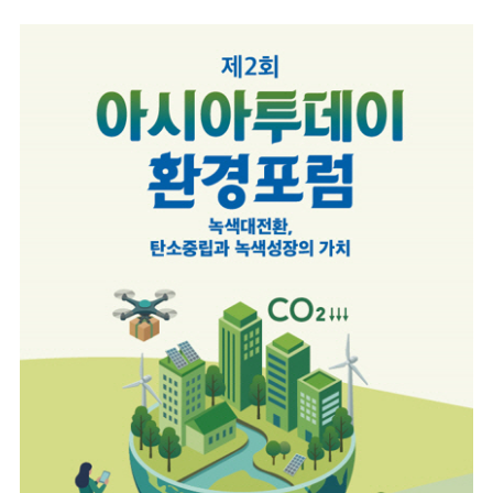
마
운
대
켓
세
학
파
동
워
문
골
프