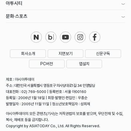
아투시티
문화·스포츠
회사소개
지면보기
신문구독
PC버전
앱설치
제호 : 아시아투데이
주소 : 대한민국 서울특별시 영등포구 의사당대로1길 34 인영빌딩
대표전화 : 02) 769-5000 | 등록번호 : 서울 아00160
등록일 : 2006년 1월 18일 | 회장·발행인·편집인 : 우종순
발행일자 : 2005년 11월 11일 | 청소년보호책임자 : 성희제
아시아투데이의 모든 콘텐츠(기사)는 저작권법의 보호를 받으며, 무단전재 및 수집,
복사, 재배포 등을 금지합니다.
Copyright by ASIATODAY Co., Ltd. All Rights Reserved.