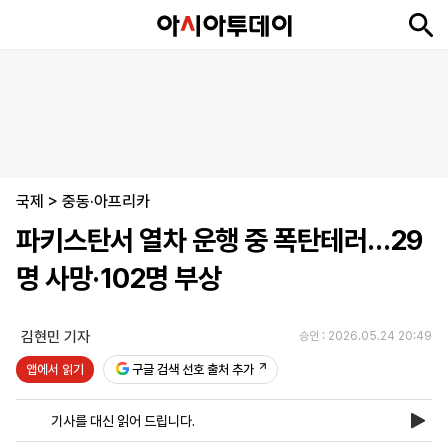
뉴
최
속
정
사
경
국
오
피
아
문
포
스
신
보
치
회
제
제
피
플
투
화
토
니
시
·
국제
언
티
스
>
중동·아프리카
포
파키스탄서 열차 운행 중 폭탄테러…29
츠
명 사망·102명 부상
ENGLISH
中
Tiếng
文
Việt
김현민 기자
승인 : 2026.05.24 20:49
앱에서 읽기
구글 검색 선호 출처 추가
지
신
후
제
회
앱
면
문
원
보
사
설
기사를 대신 읽어 드립니다.
보
구
하
24
소
치
기
독
기
시
개