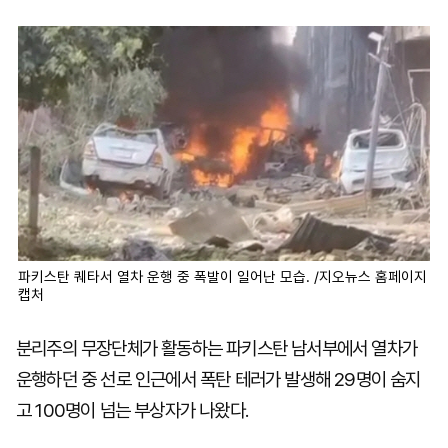
마
운
대
켓
세
학
파
동
워
문
골
프
파키스탄 퀘타서 열차 운행 중 폭발이 일어난 모습. /지오뉴스 홈페이지
캡처
분리주의 무장단체가 활동하는 파키스탄 남서부에서 열차가
운행하던 중 선로 인근에서 폭탄 테러가 발생해 29명이 숨지
고 100명이 넘는 부상자가 나왔다.