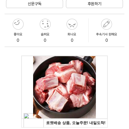
신문구독
후원하기
좋아요
슬퍼요
화나요
후속기사 원해요
0
0
0
0