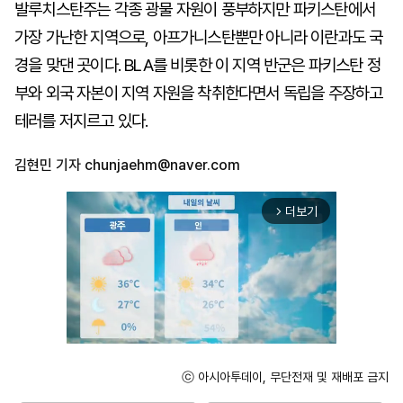
발루치스탄주는 각종 광물 자원이 풍부하지만 파키스탄에서
가장 가난한 지역으로, 아프가니스탄뿐만 아니라 이란과도 국
경을 맞댄 곳이다. BLA를 비롯한 이 지역 반군은 파키스탄 정
부와 외국 자본이 지역 자원을 착취한다면서 독립을 주장하고
테러를 저지르고 있다.
김현민 기자
chunjaehm@naver.com
더보기
arrow_forward_ios
ⓒ 아시아투데이, 무단전재 및 재배포 금지
Unmute