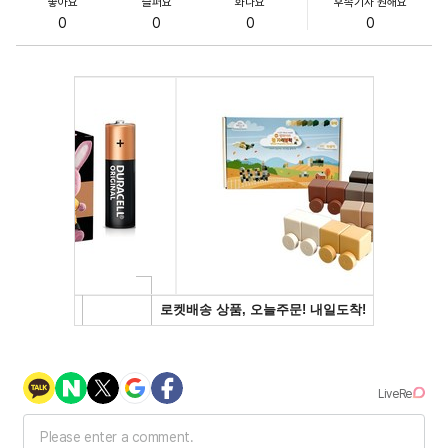
좋아요
슬퍼요
화나요
후속기사 원해요
0
0
0
0