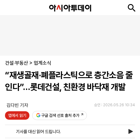
뉴
최
속
정
사
경
국
오
피
아
문
포
스
신
보
치
회
제
제
피
플
투
화
토
니
시
·
건설·부동산
언
티
스
>
업계소식
포
“재생골재·폐플라스틱으로 층간소음 줄
츠
인다”…롯데건설, 친환경 바닥재 개발
ENGLISH
中
Tiếng
文
Việt
김다빈 기자
승인 : 2026.05.26 10:34
앱에서 읽기
구글 검색 선호 출처 추가
지
신
후
제
회
앱
면
문
원
보
사
설
기사를 대신 읽어 드립니다.
보
구
하
24
소
치
기
독
기
시
개