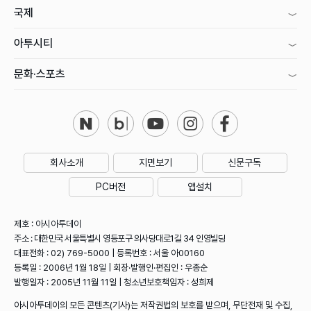
국제
아투시티
문화·스포츠
회사소개
지면보기
신문구독
PC버전
앱설치
제호 : 아시아투데이
주소 : 대한민국 서울특별시 영등포구 의사당대로1길 34 인영빌딩
대표전화 : 02) 769-5000 | 등록번호 : 서울 아00160
등록일 : 2006년 1월 18일 | 회장·발행인·편집인 : 우종순
발행일자 : 2005년 11월 11일 | 청소년보호책임자 : 성희제
아시아투데이의 모든 콘텐츠(기사)는 저작권법의 보호를 받으며, 무단전재 및 수집,