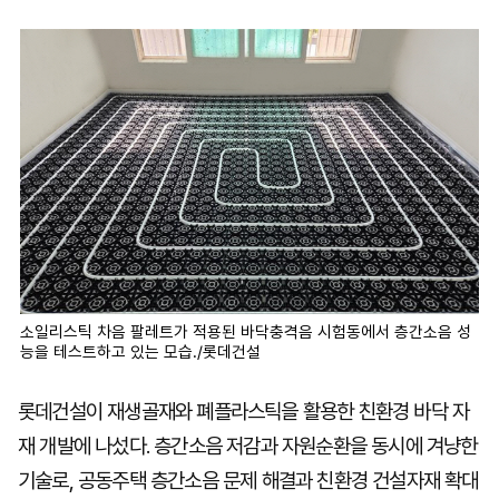
마
운
대
켓
세
학
파
동
워
문
골
프
소일리스틱 차음 팔레트가 적용된 바닥충격음 시험동에서 층간소음 성
능을 테스트하고 있는 모습./롯데건설
롯데건설이 재생골재와 폐플라스틱을 활용한 친환경 바닥 자
재 개발에 나섰다. 층간소음 저감과 자원순환을 동시에 겨냥한
기술로, 공동주택 층간소음 문제 해결과 친환경 건설자재 확대