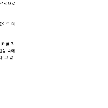
본격적으로
분야로 의
이터를 직
일상 속에
다"고 말