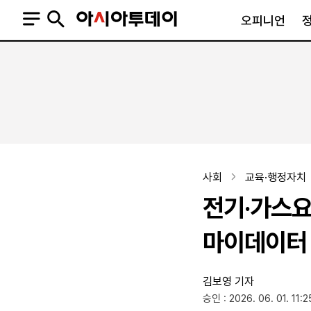
오피니언
오피니언
정치
사회
사설
정치일반
사회일반
칼럼·기고
청와대
사건·사고
기자의 눈
국회·정당
법원·검찰
피플
북한
교육·행정
사회
교육·행정자치
외교
노동·복지·환경
전기·가스요
국방
보건·의학
정부
마이데이터
김보영 기자
SNS
승인 : 2026. 06. 01. 11:2
뉴스스탠드
네이버블로그
아투TV(유튜브)
페이스북