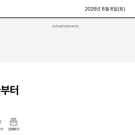
2026년 8월 8일(토)
Advertisements
문화·스포츠
최신
전체
방송
지면보기
가요
구독신청
영화
First Edition
문화
후원하기
늘부터
카
종교
제보24시
스포츠
알립니다
여행
기
인쇄하기