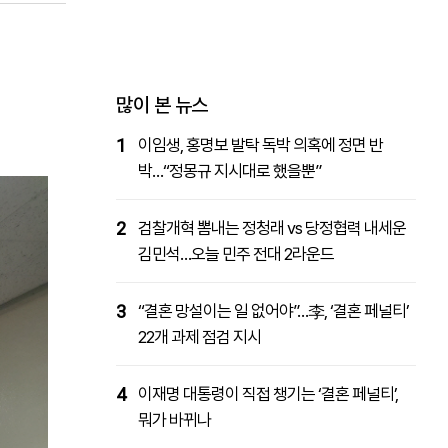
패밀리사이트
마켓파워
아투TV
대학동문골프최강전
많이 본 뉴스
1
이임생, 홍명보 발탁 독박 의혹에 정면 반
박…“정몽규 지시대로 했을뿐”
2
검찰개혁 뽐내는 정청래 vs 당정협력 내세운
김민석…오늘 민주 전대 2라운드
3
“결혼 망설이는 일 없어야”…李, ‘결혼 페널티’
22개 과제 점검 지시
4
이재명 대통령이 직접 챙기는 ‘결혼 페널티’,
뭐가 바뀌나