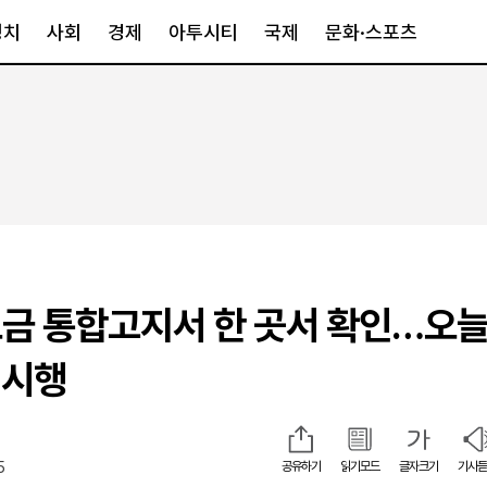
정치
사회
경제
아투시티
국제
문화·스포츠
경제
아투시티
국제
경제일반
종합
세계일반
정책
메트로
아시아·호주
금융·증권
경기·인천
북미
산업
세종·충청
중남미
IT·과학
영남
유럽
금 통합고지서 한 곳서 확인…오
부동산
호남
중동·아프리
유통
강원
 시행
중기·벤처
제주
5
공유하기
읽기모드
글자크기
기사듣
인스타그램