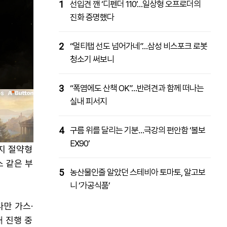
1
선입견 깬 ‘디펜더 110’…일상형 오프로더의
진화 증명했다
2
“멀티탭 선도 넘어가네”…삼성 비스포크 로봇
청소기 써보니
3
“폭염에도 산책 OK”…반려견과 함께 떠나는
실내 피서지
4
구름 위를 달리는 기분…극강의 편안함 ‘볼보
EX90’
지 절약형
스 같은 부
5
농산물인줄 알았던 스테비아 토마토, 알고보
니 ‘가공식품’
다만 가스·
 진행 중