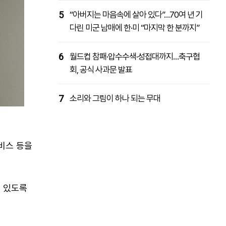
5
“아버지는 마음속에 살아 있다”…70여 년 기
다린 미군 남매에 한·미 “마지막 한 분까지”
6
월드컵 참패·압수수색·성접대까지…축구협
회, 공식 사과문 발표
7
소리와 그림이 하나 되는 무대
비스 등을
 있도록