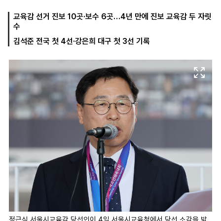
교육감 선거 진보 10곳·보수 6곳…4년 만에 진보 교육감 두 자릿
수
마
운
대
김석준 전국 첫 4선·강은희 대구 첫 3선 기록
켓
세
학
파
동
워
문
골
프
정근식 서울시교육감 당선인이 4일 서울시교육청에서 당선 소감을 밝