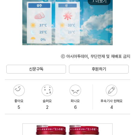
더보기
arrow_forward_ios
ⓒ 아시아투데이, 무단전재 및 재배포 금지
Unmute
신문구독
후원하기
좋아요
슬퍼요
화나요
후속기사 원해요
5
2
6
4