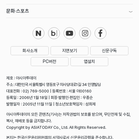
문화·스포츠
회사소개
지면보기
신문구독
PC버전
앱설치
제호 : 아시아투데이
주소 : 대한민국 서울특별시 영등포구 의사당대로1길 34 인영빌딩
대표전화 : 02) 769-5000 | 등록번호 : 서울 아00160
등록일 : 2006년 1월 18일 | 회장·발행인·편집인 : 우종순
발행일자 : 2005년 11월 11일 | 청소년보호책임자 : 성희제
아시아투데이의 모든 콘텐츠(기사)는 저작권법의 보호를 받으며, 무단전재 및 수집,
복사, 재배포 등을 금지합니다.
Copyright by ASIATODAY Co., Ltd. All Rights Reserved.
본지는 한국신문윤리위원회의 서약사로서 신문윤리강령을 준수합니다.