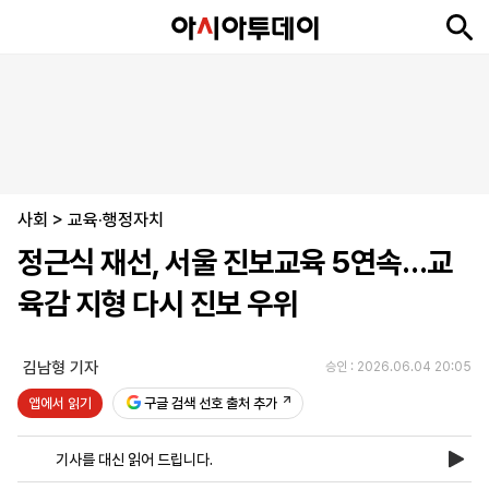
뉴
최
속
정
사
경
국
오
피
아
문
포
스
신
보
치
회
제
제
피
플
투
화
토
니
시
·
사회
언
티
스
>
교육·행정자치
포
정근식 재선, 서울 진보교육 5연속…교
츠
육감 지형 다시 진보 우위
ENGLISH
中
Tiếng
文
Việt
김남형 기자
승인 : 2026.06.04 20:05
앱에서 읽기
구글 검색 선호 출처 추가
지
신
후
제
회
앱
면
문
원
보
사
설
기사를 대신 읽어 드립니다.
보
구
하
24
소
치
기
독
기
시
개