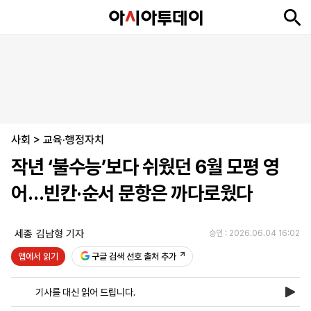
뉴
최
속
정
사
경
국
오
피
아
문
포
스
신
보
치
회
제
제
피
플
투
화
토
니
시
·
사회
언
티
스
>
교육·행정자치
포
작년 ‘불수능’보다 쉬웠던 6월 모평 영
츠
어…빈칸·순서 문항은 까다로웠다
ENGLISH
中
Tiếng
文
Việt
세종
김남형 기자
승인 : 2026.06.04 16:02
앱에서 읽기
구글 검색 선호 출처 추가
지
신
후
제
회
앱
면
문
원
보
사
설
기사를 대신 읽어 드립니다.
보
구
하
24
소
치
기
독
기
시
개