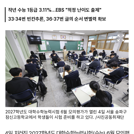
작년 수능 1등급 3.11%…EBS "적정 난이도 출제"
33·34번 빈칸추론, 36·37번 글의 순서 변별력 확보
마
운
대
켓
세
학
파
동
워
문
골
프
2027학년도 대학수학능력시험 6월 모의평가가 열린 4일 서울 송파구
잠신고등학교에서 학생들이 시험 준비를 하고 있다. /사진공동취재단
4일 치러진 2027학년도 대학수학능력시험(수능) 6월 모의평