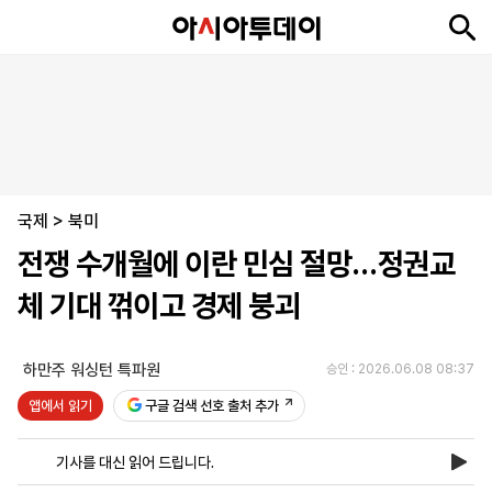
뉴
최
속
정
사
경
국
오
피
아
문
포
스
신
보
치
회
제
제
피
플
투
화
토
니
시
·
국제
언
티
스
>
북미
포
전쟁 수개월에 이란 민심 절망…정권교
츠
체 기대 꺾이고 경제 붕괴
ENGLISH
中
Tiếng
文
Việt
하만주 워싱턴 특파원
승인 : 2026.06.08 08:37
앱에서 읽기
구글 검색 선호 출처 추가
지
신
후
제
회
앱
면
문
원
보
사
설
기사를 대신 읽어 드립니다.
보
구
하
24
소
치
기
독
기
시
개