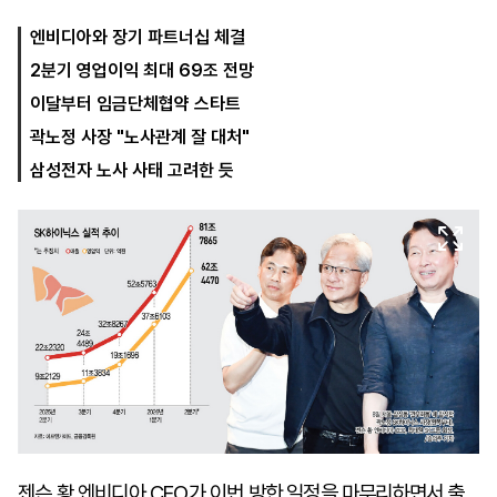
엔비디아와 장기 파트너십 체결
2분기 영업이익 최대 69조 전망
마
운
대
켓
세
학
이달부터 임금단체협약 스타트
파
동
워
문
곽노정 사장 "노사관계 잘 대처"
골
삼성전자 노사 사태 고려한 듯
프
젠슨 황 엔비디아 CEO가 이번 방한 일정을 마무리하면서 출