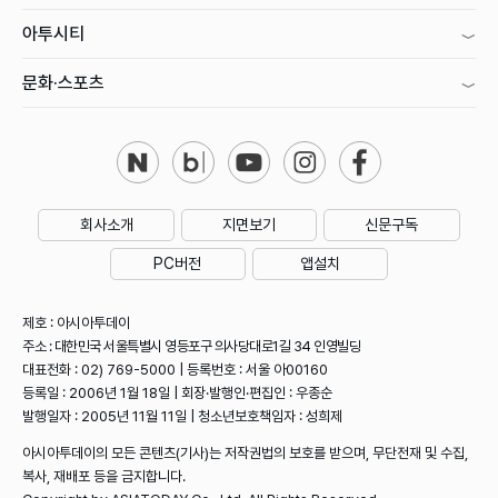
아투시티
문화·스포츠
회사소개
지면보기
신문구독
PC버전
앱설치
제호 : 아시아투데이
주소 : 대한민국 서울특별시 영등포구 의사당대로1길 34 인영빌딩
대표전화 : 02) 769-5000 | 등록번호 : 서울 아00160
등록일 : 2006년 1월 18일 | 회장·발행인·편집인 : 우종순
발행일자 : 2005년 11월 11일 | 청소년보호책임자 : 성희제
아시아투데이의 모든 콘텐츠(기사)는 저작권법의 보호를 받으며, 무단전재 및 수집,
복사, 재배포 등을 금지합니다.