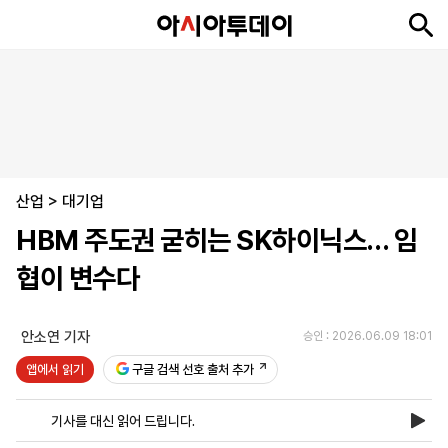
뉴
최
속
정
사
경
국
오
피
아
문
포
스
신
보
치
회
제
제
피
플
투
화
토
니
시
·
산업
언
티
스
>
대기업
포
HBM 주도권 굳히는 SK하이닉스… 임
츠
협이 변수다
ENGLISH
中
Tiếng
文
Việt
안소연 기자
승인 : 2026.06.09 18:01
앱에서 읽기
구글 검색 선호 출처 추가
지
신
후
제
회
앱
면
문
원
보
사
설
기사를 대신 읽어 드립니다.
보
구
하
24
소
치
기
독
기
시
개