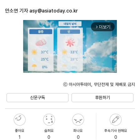
안소연 기자
asy@asiatoday.co.kr
더보기
arrow_forward_ios
ⓒ 아시아투데이, 무단전재 및 재배포 금지
Unmute
신문구독
후원하기
좋아요
슬퍼요
화나요
후속기사 원해요
1
0
0
0