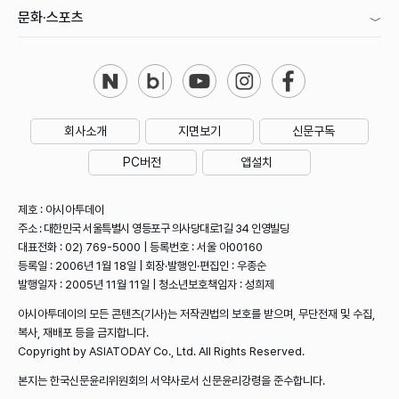
문화·스포츠
회사소개
지면보기
신문구독
PC버전
앱설치
제호 : 아시아투데이
주소 : 대한민국 서울특별시 영등포구 의사당대로1길 34 인영빌딩
대표전화 : 02) 769-5000 | 등록번호 : 서울 아00160
등록일 : 2006년 1월 18일 | 회장·발행인·편집인 : 우종순
발행일자 : 2005년 11월 11일 | 청소년보호책임자 : 성희제
아시아투데이의 모든 콘텐츠(기사)는 저작권법의 보호를 받으며, 무단전재 및 수집,
복사, 재배포 등을 금지합니다.
Copyright by ASIATODAY Co., Ltd. All Rights Reserved.
본지는 한국신문윤리위원회의 서약사로서 신문윤리강령을 준수합니다.