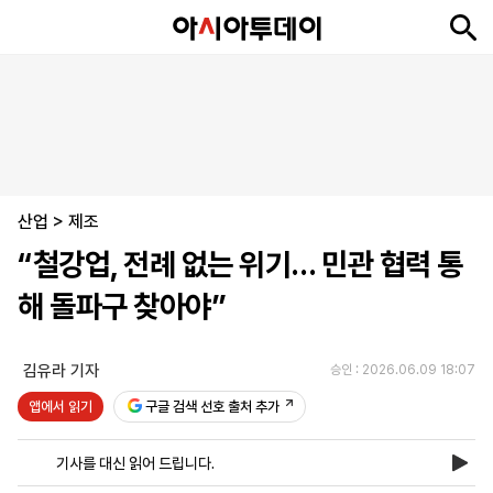
뉴
최
속
정
사
경
국
오
피
아
문
포
스
신
보
치
회
제
제
피
플
투
화
토
니
시
·
산업
언
티
스
>
제조
포
“철강업, 전례 없는 위기… 민관 협력 통
츠
해 돌파구 찾아야”
ENGLISH
中
Tiếng
文
Việt
김유라 기자
승인 : 2026.06.09 18:07
앱에서 읽기
구글 검색 선호 출처 추가
지
신
후
제
회
앱
면
문
원
보
사
설
기사를 대신 읽어 드립니다.
보
구
하
24
소
치
기
독
기
시
개