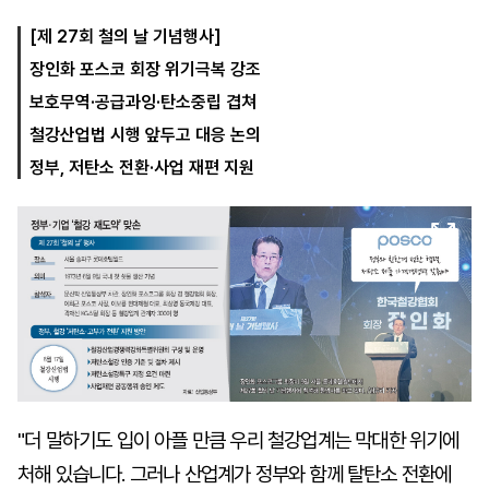
[제 27회 철의 날 기념행사]
장인화 포스코 회장 위기극복 강조
마
운
대
켓
세
학
보호무역·공급과잉·탄소중립 겹쳐
파
동
워
문
철강산업법 시행 앞두고 대응 논의
골
정부, 저탄소 전환·사업 재편 지원
프
"더 말하기도 입이 아플 만큼 우리 철강업계는 막대한 위기에
처해 있습니다. 그러나 산업계가 정부와 함께 탈탄소 전환에