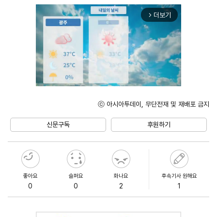
더보기
arrow_forward_ios
ⓒ 아시아투데이, 무단전재 및 재배포 금지
Unmute
신문구독
후원하기
좋아요
슬퍼요
화나요
후속기사 원해요
0
0
2
1