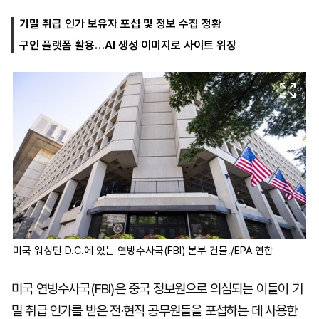
기밀 취급 인가 보유자 포섭 및 정보 수집 정황
구인 플랫폼 활용…AI 생성 이미지로 사이트 위장
마
운
대
켓
세
학
파
동
워
문
골
프
미국 워싱턴 D.C.에 있는 연방수사국(FBI) 본부 건물./EPA 연합
미국 연방수사국(FBI)은 중국 정보원으로 의심되는 이들이 기
밀 취급 인가를 받은 전·현직 공무원들을 포섭하는 데 사용한