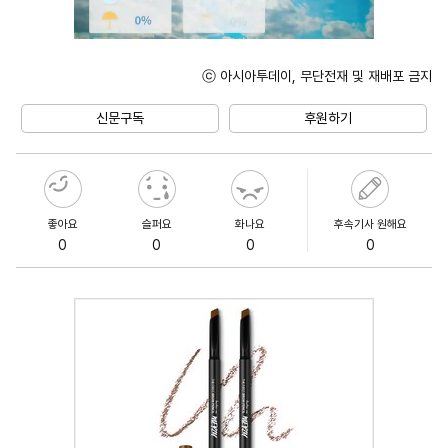
ⓒ 아시아투데이, 무단전재 및 재배포 금지
Unmute
신문구독
후원하기
좋아요
슬퍼요
화나요
후속기사 원해요
0
0
0
0