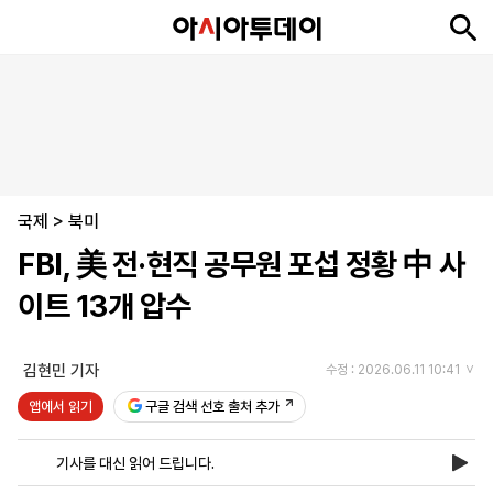
뉴
최
속
정
사
경
국
오
피
아
문
포
스
신
보
치
회
제
제
피
플
투
화
토
니
시
·
국제
언
티
스
>
북미
포
FBI, 美 전·현직 공무원 포섭 정황 中 사
츠
이트 13개 압수
ENGLISH
中
Tiếng
文
Việt
김현민 기자
수정 : 2026.06.11 10:41
앱에서 읽기
구글 검색 선호 출처 추가
지
신
후
제
회
앱
면
문
원
보
사
설
기사를 대신 읽어 드립니다.
보
구
하
24
소
치
기
독
기
시
개