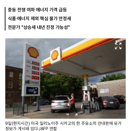
중동 전쟁 여파 에너지 가격 급등
식품·에너지 제외 핵심 물가 안정세
마
운
대
켓
세
학
전문가 "상승세 내년 진정 가능성"
파
동
워
문
골
프
9일(현지시간) 미국 일리노이주 시카고의 한 주유소의 안내판에 유가
정보가 게시돼 있다./AFP 연합