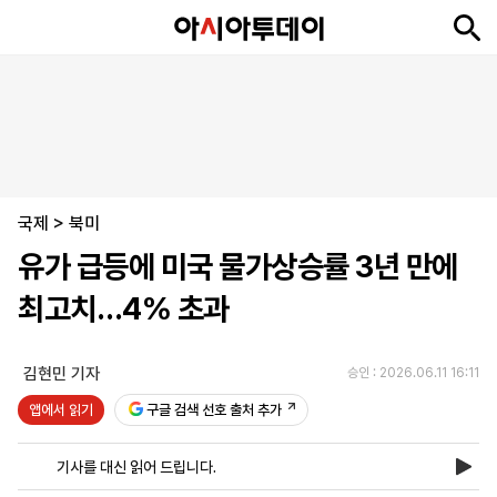
뉴
최
속
정
사
경
국
오
피
아
문
포
스
신
보
치
회
제
제
피
플
투
화
토
니
시
·
국제
언
티
스
>
북미
포
유가 급등에 미국 물가상승률 3년 만에
츠
최고치…4% 초과
ENGLISH
中
Tiếng
文
Việt
김현민 기자
승인 : 2026.06.11 16:11
앱에서 읽기
구글 검색 선호 출처 추가
지
신
후
제
회
앱
면
문
원
보
사
설
기사를 대신 읽어 드립니다.
보
구
하
24
소
치
기
독
기
시
개