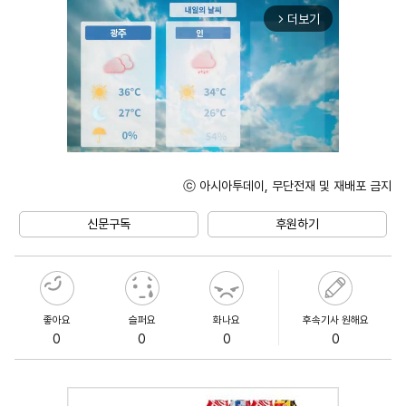
더보기
arrow_forward_ios
ⓒ 아시아투데이, 무단전재 및 재배포 금지
Unmute
신문구독
후원하기
좋아요
슬퍼요
화나요
후속기사 원해요
0
0
0
0