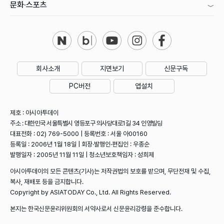
문화·스포츠
회사소개
지면보기
신문구독
PC버전
앱설치
제호 : 아시아투데이
주소 : 대한민국 서울특별시 영등포구 의사당대로1길 34 인영빌딩
대표전화 : 02) 769-5000 | 등록번호 : 서울 아00160
등록일 : 2006년 1월 18일 | 회장·발행인·편집인 : 우종순
발행일자 : 2005년 11월 11일 | 청소년보호책임자 : 성희제
아시아투데이의 모든 콘텐츠(기사)는 저작권법의 보호를 받으며, 무단전재 및 수집,
복사, 재배포 등을 금지합니다.
Copyright by ASIATODAY Co., Ltd. All Rights Reserved.
본지는 한국신문윤리위원회의 서약사로서 신문윤리강령을 준수합니다.