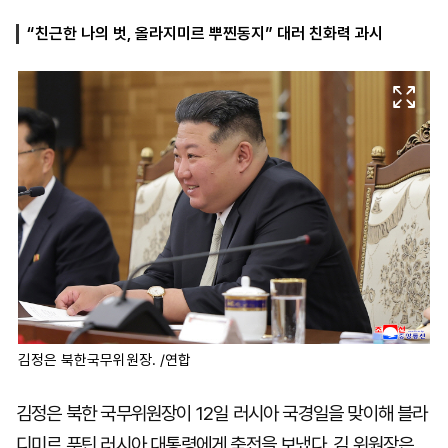
“친근한 나의 벗, 올라지미르 뿌찐동지” 대러 친화력 과시
마
운
대
켓
세
학
파
동
워
문
골
프
김정은 북한국무위원장. /연합
김정은 북한 국무위원장이 12일 러시아 국경일을 맞이해 블라
디미르 푸틴 러시아 대통령에게 축전을 보냈다. 김 위원장은