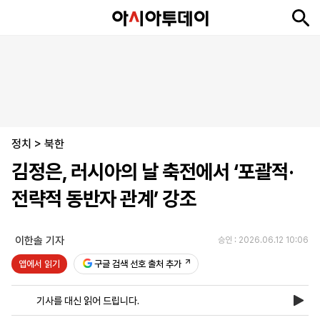
뉴
최
속
정
사
경
국
오
피
아
문
포
스
신
보
치
회
제
제
피
플
투
화
토
니
시
·
정치
언
티
스
>
북한
포
김정은, 러시아의 날 축전에서 ‘포괄적·
츠
전략적 동반자 관계’ 강조
ENGLISH
中
Tiếng
文
Việt
이한솔 기자
승인 : 2026.06.12 10:06
앱에서 읽기
구글 검색 선호 출처 추가
지
신
후
제
회
앱
면
문
원
보
사
설
기사를 대신 읽어 드립니다.
보
구
하
24
소
치
기
독
기
시
개