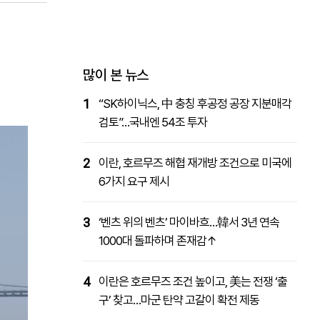
패밀리사이트
마켓파워
아투TV
대학동문골프최강전
많이 본 뉴스
1
“SK하이닉스, 中 충칭 후공정 공장 지분매각
검토”…국내엔 54조 투자
2
이란, 호르무즈 해협 재개방 조건으로 미국에
6가지 요구 제시
3
‘벤츠 위의 벤츠’ 마이바흐…韓서 3년 연속
1000대 돌파하며 존재감↑
4
이란은 호르무즈 조건 높이고, 美는 전쟁 ‘출
구’ 찾고…마군 탄약 고갈이 확전 제동