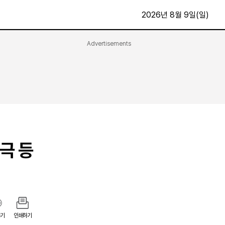
2026년 8월 9일(일)
Advertisements
문화·스포츠
최신
전체
방송
지면보기
가요
구독신청
영화
First Edition
문화
후원하기
극 등
카
종교
제보24시
스포츠
알립니다
여행
기
인쇄하기