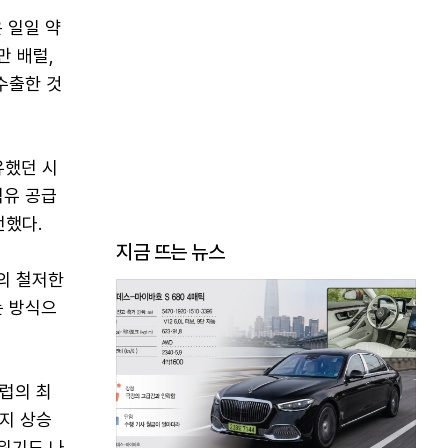
은 일일 약
만 배럴,
 수출한 것
유했던 시
석유 공급
전했다.
지금 뜨는 뉴스
의 철저한
는 방식으
럽의 최
까지 상승
분위기도 나