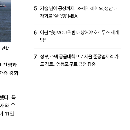
5
기술 넘어 공장까지…K-제약·바이오, 생산 내
재화로 ‘실속형’ M&A
6
이란 “美 MOU 위반 배상해야 호르무즈 재개
방”
터 연합
7
정부, 주택 공급대책으로 서울 준공업지역 카
드 검토…영등포·구로·금천 집중
란 전쟁과
한층 강화
했다. 특
제재와 우
 11일