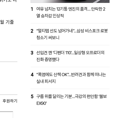
1
여유 넘치는 12기통 엔진의 품격… 안락한 2
열 승차감 인상적
5월 기줄
2
“멀티탭 선도 넘어가네”…삼성 비스포크 로봇
청소기 써보니
3
선입견 깬 ‘디펜더 110’…일상형 오프로더의
진화 증명했다
4
“폭염에도 산책 OK”…반려견과 함께 떠나는
실내 피서지
5
구름 위를 달리는 기분…극강의 편안함 ‘볼보
후원하기
EX90’