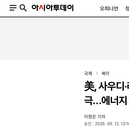
오피니언
오피니언
정치
사회
사설
정치일반
사회일반
칼럼·기고
청와대
사건·사고
기자의 눈
국회·정당
법원·검찰
피플
북한
교육·행정
국제
북미
외교
노동·복지·환경
美, 사우디
국방
보건·의학
정부
극…에너지 
이정은 기자
SNS
승인 : 2026. 06. 12. 13:1
뉴스스탠드
네이버블로그
아투TV(유튜브)
페이스북