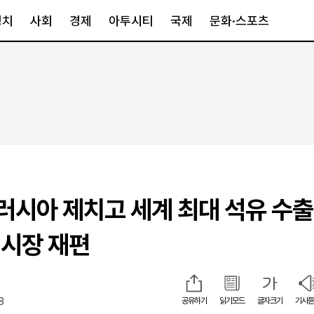
정치
사회
경제
아투시티
국제
문화·스포츠
경제
아투시티
국제
경제일반
종합
세계일반
정책
메트로
아시아·호주
금융·증권
경기·인천
북미
산업
세종·충청
중남미
IT·과학
영남
유럽
·러시아 제치고 세계 최대 석유 수출
부동산
호남
중동·아프리
유통
강원
시장 재편
중기·벤처
제주
8
공유하기
읽기모드
글자크기
기사듣
인스타그램