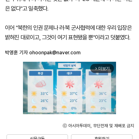
은 없다"고 일축했다.
이어 "북한의 인권 문제나 러·북 군사협력에 대한 우리 입장은
밝혀진 대로이고, 그것이 여기 표현됐을 뿐"이라고 덧붙였다.
박영훈 기자
ohoonpak@naver.com
더보기
arrow_forward_ios
ⓒ 아시아투데이, 무단전재 및 재배포 금지
Mute
신문구독
후원하기