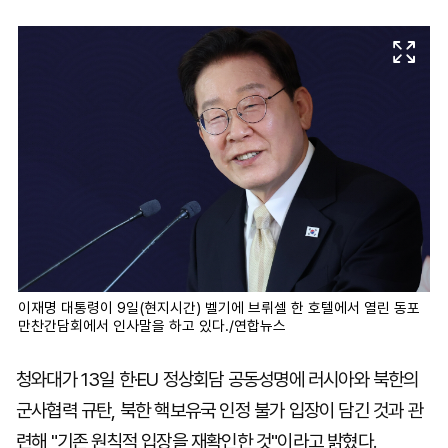
마
운
대
켓
세
학
파
동
워
문
골
프
이재명 대통령이 9일(현지시간) 벨기에 브뤼셀 한 호텔에서 열린 동포
만찬간담회에서 인사말을 하고 있다./연합뉴스
청와대가 13일 한·EU 정상회담 공동성명에 러시아와 북한의
군사협력 규탄, 북한 핵보유국 인정 불가 입장이 담긴 것과 관
련해 "기존 원칙적 입장을 재확인한 것"이라고 밝혔다.