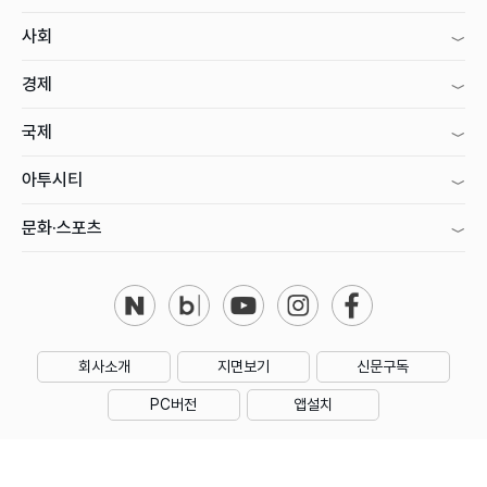
사회
경제
국제
아투시티
문화·스포츠
회사소개
지면보기
신문구독
PC버전
앱설치
제호 : 아시아투데이
주소 : 대한민국 서울특별시 영등포구 의사당대로1길 34 인영빌딩