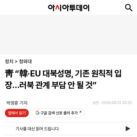
뉴
최
속
정
사
경
국
오
피
아
문
포
스
신
보
치
회
제
제
피
플
투
화
토
니
시
·
정치
언
티
스
>
청와대
포
靑 “韓·EU 대북성명, 기존 원칙적 입
츠
장…러북 관계 부담 안 될 것”
ENGLISH
中
Tiếng
文
Việt
박영훈 기자
승인 : 2026.06.13 20:32
앱에서 읽기
구글 검색 선호 출처 추가
지
신
후
제
회
앱
면
문
원
보
사
설
기사를 대신 읽어 드립니다.
보
구
하
24
소
치
기
독
기
시
개