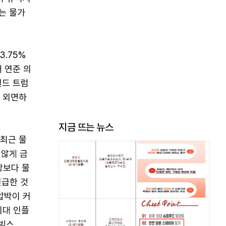
J는 물가
3.75%
 연준 의
널드 트럼
 외면하
지금 뜨는 뉴스
 최근 물
 않게 금
장보다 물
언급한 것
압박이 커
기대 인플
'빅스