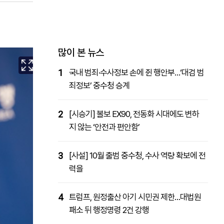
패밀리사이트
마켓파워
아투TV
대학동문골프최강전
많이 본 뉴스
1
국내 범죄·수사정보 손에 쥔 행안부…‘대검 범
죄정보’ 중수청 승계
2
[시승기] 볼보 EX90, 전동화 시대에도 변하
지 않는 ‘안전과 편안함’
3
[사설] 10월 출범 중수청, 수사 역량 확보에 전
력을
4
트럼프, 원정출산 아기 시민권 제한…대법원
패소 뒤 행정명령 2건 강행