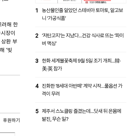
1
농산물인줄 알았던 스테비아 토마토, 알고보
니 ‘가공식품’
고려해 한
융시장이
2
‘저탄고지’는 지났다…건강 식사로 뜨는 ‘파이
 상환 부
버 맥싱’
해 '빚
3
한화 세계불꽃축제 9월 5일 조기 개최…韓·
美·英 참가
4
진화한 ‘8세대 아반떼’ 계약 시작…풀옵션 가
격이 무려
5
제주서 스노클링 즐겼는데…닷새 뒤 온몸에
발진, 무슨 일?
후원하기