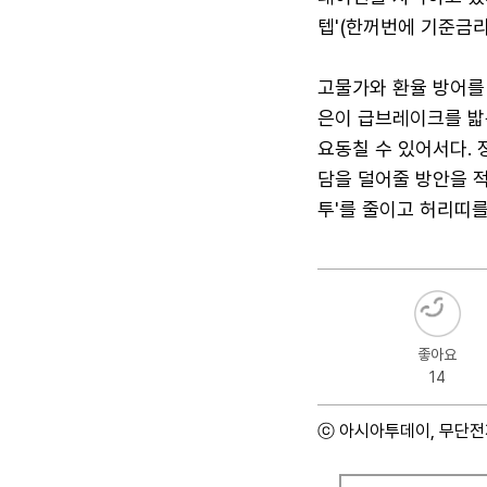
텝'(한꺼번에 기준금리
고물가와 환율 방어를
은이 급브레이크를 밟
요동칠 수 있어서다. 
담을 덜어줄 방안을 적
투'를 줄이고 허리띠
좋아요
14
ⓒ 아시아투데이, 무단전