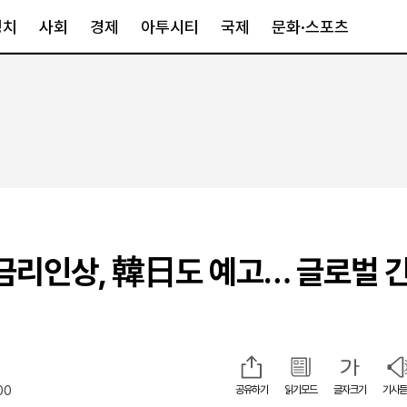
정치
사회
경제
아투시티
국제
문화·스포츠
경제
아투시티
국제
경제일반
종합
세계일반
정책
메트로
아시아·호주
금융·증권
경기·인천
북미
산업
세종·충청
중남미
IT·과학
영남
유럽
U 금리인상, 韓日도 예고… 글로벌 
부동산
호남
중동·아프리
유통
강원
중기·벤처
제주
00
공유하기
읽기모드
글자크기
기사듣
인스타그램