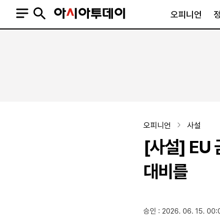
오피니언
오피니언
정치
사회
사설
정치일반
사회일반
칼럼·기고
청와대
사건·사고
기자의 눈
국회·정당
법원·검찰
피플
북한
교육·행정
오피니언
사설
외교
노동·복지·환경
[사설] E
국방
보건·의학
정부
대비를
SNS
승인 : 2026. 06. 15. 00:
뉴스스탠드
네이버블로그
아투TV(유튜브)
페이스북