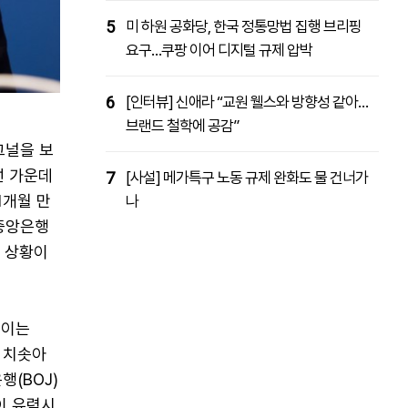
5
미 하원 공화당, 한국 정통망법 집행 브리핑
요구…쿠팡 이어 디지털 규제 압박
6
[인터뷰] 신애라 “교원 웰스와 방향성 같아…
브랜드 철학에 공감”
그널을 보
선 가운데
7
[사설] 메가특구 노동 규제 완화도 물 건너가
1개월 만
나
 중앙은행
한 상황이
 이는
지 치솟아
(BOJ)
이 유력시