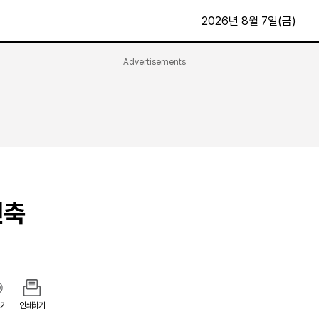
2026년 8월 7일(금)
Advertisements
문화·스포츠
최신
전체
방송
지면보기
가요
구독신청
영화
First Edition
문화
후원하기
긴축
카
종교
제보24시
스포츠
알립니다
여행
기
인쇄하기