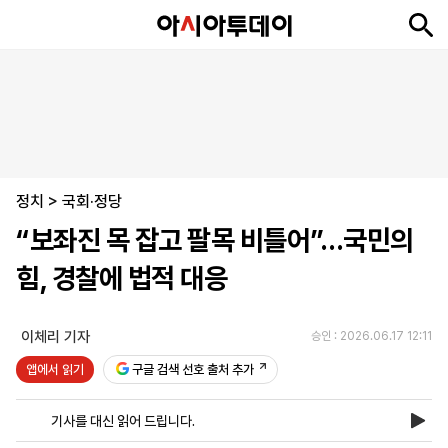
뉴
최
속
정
사
경
국
오
피
아
문
포
스
신
보
치
회
제
제
피
플
투
화
토
니
시
·
정치
언
티
스
>
국회·정당
포
“보좌진 목 잡고 팔목 비틀어”…국민의
츠
힘, 경찰에 법적 대응
ENGLISH
中
Tiếng
文
Việt
이체리 기자
승인 : 2026.06.17 12:11
앱에서 읽기
구글 검색 선호 출처 추가
지
신
후
제
회
앱
면
문
원
보
사
설
기사를 대신 읽어 드립니다.
보
구
하
24
소
치
기
독
기
시
개