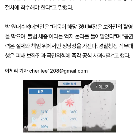
절차에 착수해야 한다"고 말했다.
박 원내수석대변인은 "더욱이 해당 경비부장은 보좌진의 촬영
을 막으며 '불법 채증'이라는 억지 논리를 들이밀었다"며 "공권
력은 절제와 책임 위에서만 정당성을 가진다. 경찰청장 직무대
행은 피해 보좌진과 국민의힘에 즉각 공식 사과하라"고 했다.
이체리 기자
cherilee1208@gmail.com
더보기
arrow_forward_ios