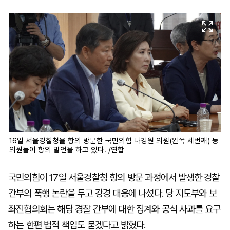
마
운
대
켓
세
학
파
동
워
문
골
프
16일 서울경찰청을 항의 방문한 국민의힘 나경원 의원(왼쪽 세번째) 등
의원들이 항의 발언을 하고 있다. /연합
국민의힘이 17일 서울경찰청 항의 방문 과정에서 발생한 경찰
간부의 폭행 논란을 두고 강경 대응에 나섰다. 당 지도부와 보
좌진협의회는 해당 경찰 간부에 대한 징계와 공식 사과를 요구
하는 한편 법적 책임도 묻겠다고 밝혔다.