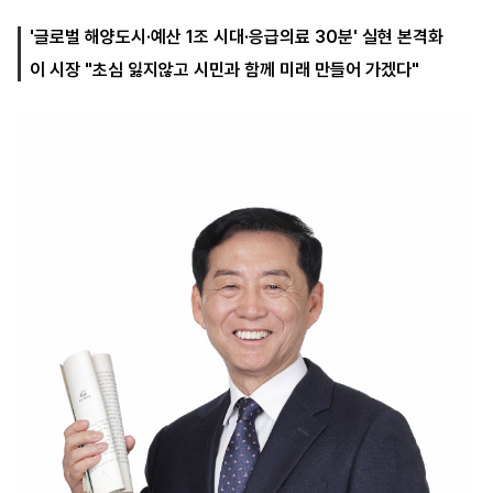
'글로벌 해양도시·예산 1조 시대·응급의료 30분' 실현 본격화
이 시장 "초심 잃지않고 시민과 함께 미래 만들어 가겠다"
마
운
대
켓
세
학
파
동
워
문
골
프