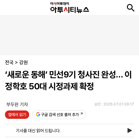
뉴
최
속
정
사
경
국
오
피
아
문
포
스
신
보
치
회
제
제
피
플
투
화
토
니
시
·
전국
언
티
스
>
강원
포
‘새로운 동해’ 민선9기 청사진 완성… 이
츠
정학호 50대 시정과제 확정
ENGLISH
中
Tiếng
文
Việt
부두완 기자
승인 : 2026.07.01 09:17
앱에서 읽기
구글 검색 선호 출처 추가
지
신
후
제
회
앱
면
문
원
보
사
설
기사를 대신 읽어 드립니다.
보
구
하
24
소
치
기
독
기
시
개