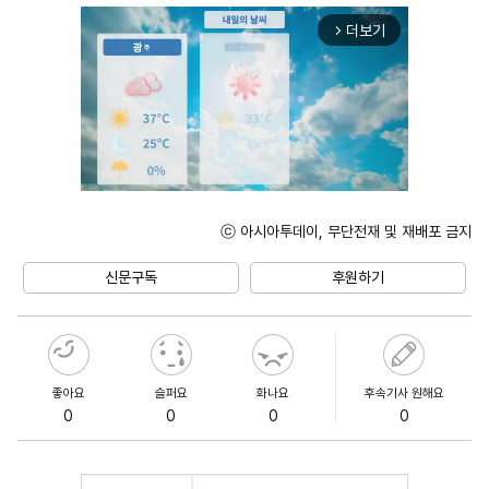
더보기
arrow_forward_ios
ⓒ 아시아투데이, 무단전재 및 재배포 금지
Mute
신문구독
후원하기
좋아요
슬퍼요
화나요
후속기사 원해요
0
0
0
0