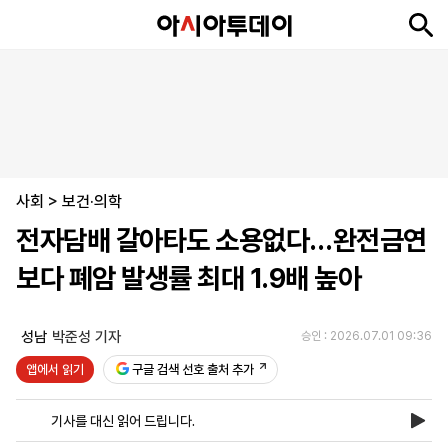
뉴
최
속
정
사
경
국
오
피
아
문
포
스
신
보
치
회
제
제
피
플
투
화
토
니
시
·
사회
언
티
스
>
보건·의학
포
전자담배 갈아타도 소용없다…완전금연
츠
보다 폐암 발생률 최대 1.9배 높아
ENGLISH
中
Tiếng
文
Việt
성남
박준성 기자
승인 : 2026.07.01 09:36
앱에서 읽기
구글 검색 선호 출처 추가
지
신
후
제
회
앱
면
문
원
보
사
설
기사를 대신 읽어 드립니다.
보
구
하
24
소
치
기
독
기
시
개