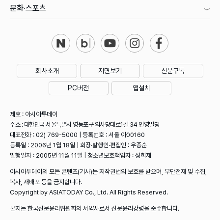
문화·스포츠
회사소개
지면보기
신문구독
PC버전
앱설치
제호 : 아시아투데이
주소 : 대한민국 서울특별시 영등포구 의사당대로1길 34 인영빌딩
대표전화 : 02) 769-5000 | 등록번호 : 서울 아00160
등록일 : 2006년 1월 18일 | 회장·발행인·편집인 : 우종순
발행일자 : 2005년 11월 11일 | 청소년보호책임자 : 성희제
아시아투데이의 모든 콘텐츠(기사)는 저작권법의 보호를 받으며, 무단전재 및 수집,
복사, 재배포 등을 금지합니다.
Copyright by ASIATODAY Co., Ltd. All Rights Reserved.
본지는 한국신문윤리위원회의 서약사로서 신문윤리강령을 준수합니다.