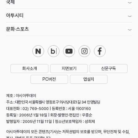
국제
아투시티
문화·스포츠
회사소개
지면보기
신문구독
PC버전
앱설치
제호 : 아시아투데이
주소 : 대한민국 서울특별시 영등포구 의사당대로1길 34 인영빌딩
대표전화 : 02) 769-5000 | 등록번호 : 서울 아00160
등록일 : 2006년 1월 18일 | 회장·발행인·편집인 : 우종순
발행일자 : 2005년 11월 11일 | 청소년보호책임자 : 성희제
아시아투데이의 모든 콘텐츠(기사)는 저작권법의 보호를 받으며, 무단전재 및 수집,