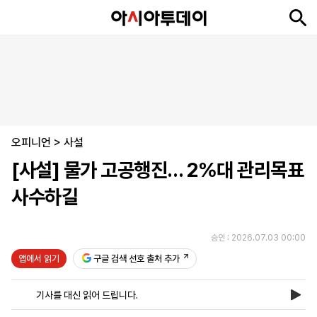
뉴
최
속
정
사
경
국
오
피
아
문
포
스
신
보
치
회
제
제
피
플
투
화
토
니
시
·
오피니언
언
티
스
>
사설
포
[사설] 물가 고공행진… 2%대 관리목표
츠
사수하길
ENGLISH
中
Tiếng
文
Việt
승인 : 2026.07.03 00:00
앱에서 읽기
구글 검색 선호 출처 추가
지
신
후
제
회
앱
면
문
원
보
사
설
기사를 대신 읽어 드립니다.
보
구
하
24
소
치
기
독
기
시
개