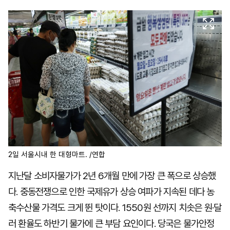
마
운
대
켓
세
학
파
동
워
문
골
프
2일 서울시내 한 대형마트. /연합
지난달 소비자물가가 2년 6개월 만에 가장 큰 폭으로 상승했
다. 중동전쟁으로 인한 국제유가 상승 여파가 지속된 데다 농
축수산물 가격도 크게 뛴 탓이다. 1550원 선까지 치솟은 원·달
러 환율도 하반기 물가에 큰 부담 요인이다. 당국은 물가안정