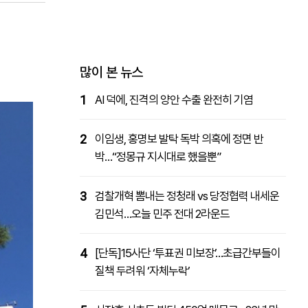
패밀리사이트
마켓파워
아투TV
대학동문골프최강전
많이 본 뉴스
1
AI 덕에, 진격의 양안 수출 완전히 기염
2
이임생, 홍명보 발탁 독박 의혹에 정면 반
박…“정몽규 지시대로 했을뿐”
3
검찰개혁 뽐내는 정청래 vs 당정협력 내세운
김민석…오늘 민주 전대 2라운드
4
[단독]15사단 ‘투표권 미보장’…초급간부들이
질책 두려워 ‘자체누락’