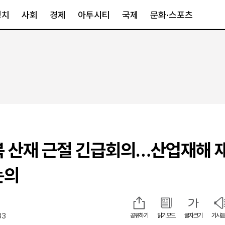
정치
사회
경제
아투시티
국제
문화·스포츠
경제
아투시티
국제
경제일반
종합
세계일반
정책
메트로
아시아·호주
금융·증권
경기·인천
북미
산업
세종·충청
중남미
IT·과학
영남
유럽
복 산재 근절 긴급회의…산업재해 
부동산
호남
중동·아프리
유통
강원
논의
중기·벤처
제주
33
공유하기
읽기모드
글자크기
기사듣
인스타그램