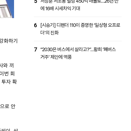
5
서장훈 서초동 빌딩 450억 매물로…26년 만
에 16배 시세차익 기대
6
[시승기] 디펜더 110이 증명한 ‘일상형 오프로
더’의 진화
 강화하기
7
“2030은 버스에서 살라고?”…황희 ‘폐버스
거주’ 제안에 역풍
사와 끼
 이번 회
 투자 확
상으로 안
레이, 삼