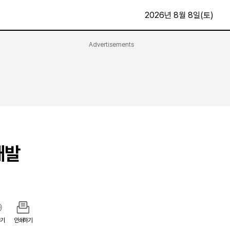
2026년 8월 8일(토)
Advertisements
문화·스포츠
최신
전체
방송
지면보기
가요
구독신청
영화
First Edition
문화
후원하기
재발
카
종교
제보24시
스포츠
알립니다
여행
기
인쇄하기