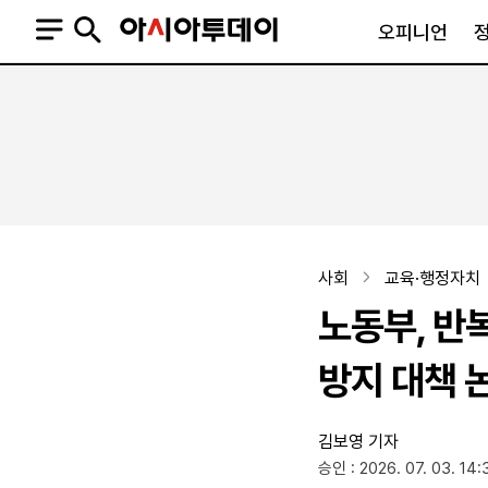
오피니언
오피니언
정치
사회
사설
정치일반
사회일반
칼럼·기고
청와대
사건·사고
기자의 눈
국회·정당
법원·검찰
피플
북한
교육·행정
사회
교육·행정자치
외교
노동·복지·환경
노동부, 반
국방
보건·의학
정부
방지 대책 
김보영 기자
SNS
승인 : 2026. 07. 03. 14:
뉴스스탠드
네이버블로그
아투TV(유튜브)
페이스북