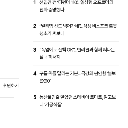
1
선입견 깬 ‘디펜더 110’…일상형 오프로더의
진화 증명했다
2
“멀티탭 선도 넘어가네”…삼성 비스포크 로봇
청소기 써보니
3
“폭염에도 산책 OK”…반려견과 함께 떠나는
실내 피서지
4
구름 위를 달리는 기분…극강의 편안함 ‘볼보
EX90’
후원하기
5
농산물인줄 알았던 스테비아 토마토, 알고보
니 ‘가공식품’