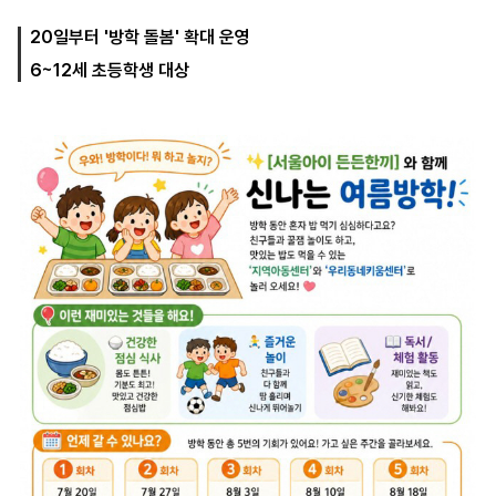
20일부터 '방학 돌봄' 확대 운영
6~12세 초등학생 대상
마
운
대
켓
세
학
파
동
워
문
골
프