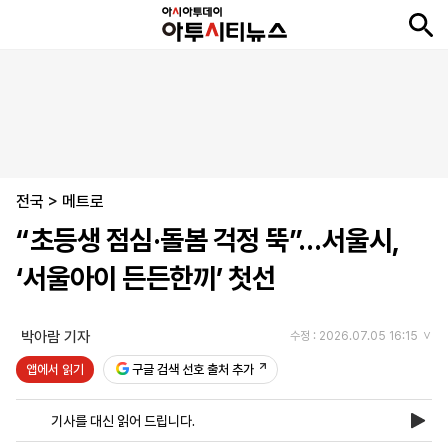
뉴
최
속
정
사
경
국
오
피
아
문
포
스
신
보
치
회
제
제
피
플
투
화
토
니
시
·
전국
언
티
스
>
메트로
포
“초등생 점심·돌봄 걱정 뚝”…서울시,
츠
‘서울아이 든든한끼’ 첫선
ENGLISH
中
Tiếng
文
Việt
박아람 기자
수정 : 2026.07.05 16:15
앱에서 읽기
구글 검색 선호 출처 추가
지
신
후
제
회
앱
면
문
원
보
사
설
기사를 대신 읽어 드립니다.
보
구
하
24
소
치
기
독
기
시
개