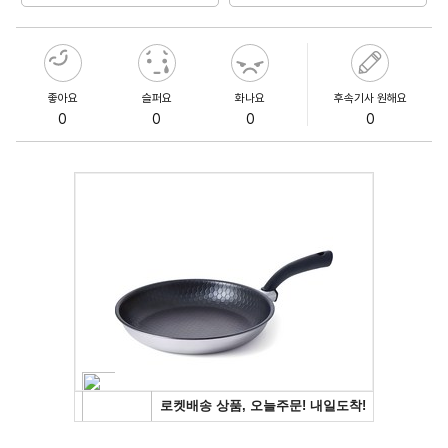
좋아요
슬퍼요
화나요
후속기사 원해요
0
0
0
0