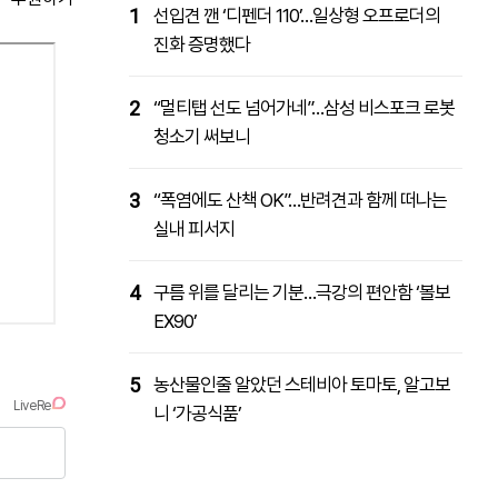
1
선입견 깬 ‘디펜더 110’…일상형 오프로더의
진화 증명했다
2
“멀티탭 선도 넘어가네”…삼성 비스포크 로봇
청소기 써보니
3
“폭염에도 산책 OK”…반려견과 함께 떠나는
실내 피서지
4
구름 위를 달리는 기분…극강의 편안함 ‘볼보
EX90’
5
농산물인줄 알았던 스테비아 토마토, 알고보
니 ‘가공식품’