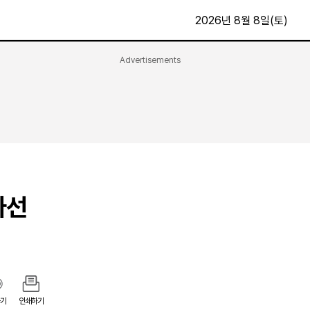
2026년 8월 8일(토)
Advertisements
문화·스포츠
최신
전체
방송
지면보기
가요
구독신청
영화
First Edition
문화
후원하기
나선
카
종교
제보24시
스포츠
알립니다
여행
기
인쇄하기