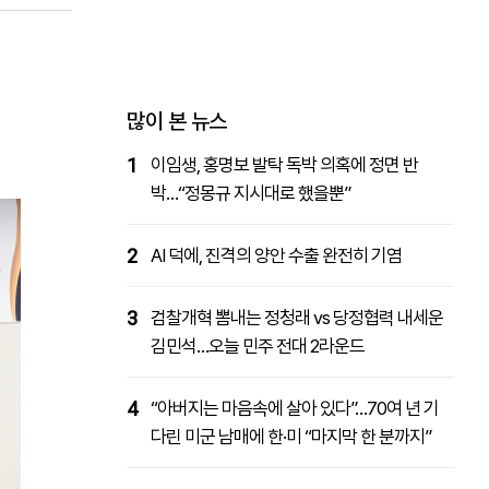
패밀리사이트
마켓파워
아투TV
대학동문골프최강전
많이 본 뉴스
1
이임생, 홍명보 발탁 독박 의혹에 정면 반
박…“정몽규 지시대로 했을뿐”
2
AI 덕에, 진격의 양안 수출 완전히 기염
3
검찰개혁 뽐내는 정청래 vs 당정협력 내세운
김민석…오늘 민주 전대 2라운드
4
“아버지는 마음속에 살아 있다”…70여 년 기
다린 미군 남매에 한·미 “마지막 한 분까지”