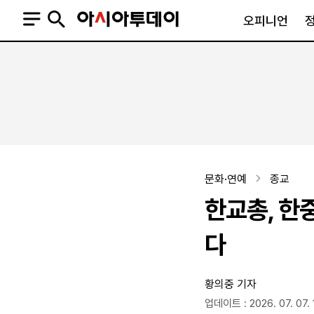
오피니언
오피니언
정치
사회
사설
정치일반
사회일반
칼럼·기고
청와대
사건·사고
기자의 눈
국회·정당
법원·검찰
피플
북한
교육·행정
문화·연예
종교
외교
노동·복지·환경
한교총, 한
국방
보건·의학
정부
다
황의중 기자
SNS
뉴스스탠드
네이버블로그
아투TV(유튜브)
페이스북
업데이트 : 2026. 07. 07. 