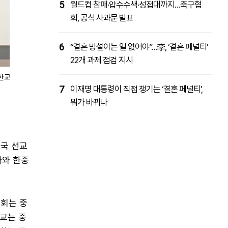
5
월드컵 참패·압수수색·성접대까지…축구협
회, 공식 사과문 발표
6
“결혼 망설이는 일 없어야”…李, ‘결혼 페널티’
22개 과제 점검 지시
한교
7
이재명 대통령이 직접 챙기는 ‘결혼 페널티’,
뭐가 바뀌나
국 선교
사와 한중
류회는 중
교는 중