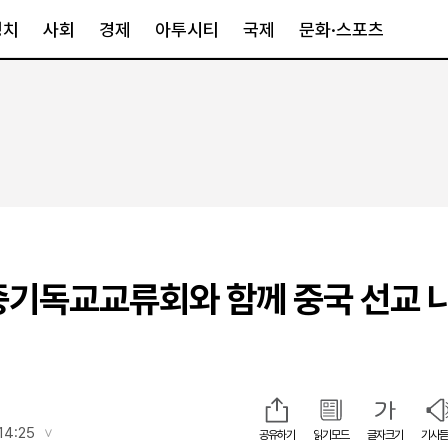
정치
사회
경제
아투시티
국제
문화·스포츠
경제
아투시티
국제
경제일반
종합
세계일반
정책
메트로
아시아·호주
금융·증권
경기·인천
북미
산업
세종·충청
중남미
IT·과학
영남
유럽
중기독교교류회와 함께 중국 선교 
부동산
호남
중동·아프리
유통
강원
중기·벤처
제주
인스타그램
14:25
공유하기
읽기모드
글자크기
기사듣