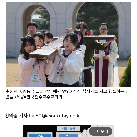
춘천시 죽림동 주교좌 성당에서 WYD 상징 십자가를 지고 행렬하는 청
년들./제공=한국천주교주교회의
황의중 기자
hej80@asiatoday.co.kr
더보기
arrow_forward_ios