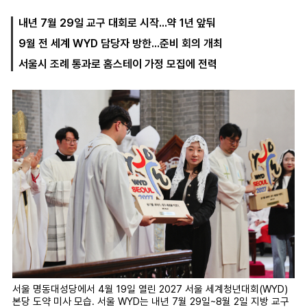
내년 7월 29일 교구 대회로 시작...약 1년 앞둬
9월 전 세계 WYD 담당자 방한...준비 회의 개최
마
운
대
켓
세
학
서울시 조례 통과로 홈스테이 가정 모집에 전력
파
동
워
문
골
프
서울 명동대성당에서 4월 19일 열린 2027 서울 세계청년대회(WYD)
본당 도약 미사 모습. 서울 WYD는 내년 7월 29일~8월 2일 지방 교구