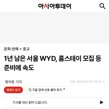
뉴
최
속
정
사
경
국
오
피
아
문
포
스
신
보
치
회
제
제
피
플
투
화
토
니
시
·
문화·연예
언
티
스
>
종교
포
1년 남은 서울 WYD, 홈스테이 모집 등
츠
준비에 속도
ENGLISH
中
Tiếng
文
Việt
황의중 기자
수정 : 2026.07.07 14:47
앱에서 읽기
구글 검색 선호 출처 추가
지
신
후
제
회
앱
면
문
원
보
사
설
기사를 대신 읽어 드립니다.
보
구
하
24
소
치
기
독
기
시
개