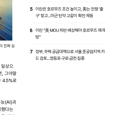
5
이란은 호르무즈 조건 높이고, 美는 전쟁 ‘출
구’ 찾고…마군 탄약 고갈이 확전 제동
6
이란 “美 MOU 위반 배상해야 호르무즈 재개
방”
이 진짜 심
7
정부, 주택 공급대책으로 서울 준공업지역 카
드 검토…영등포·구로·금천 집중
해 일상으
면, 그야말
 4.5%로
(AI)과
진입했다는