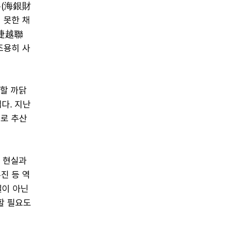
푸(海銀財
 못한 채
(捷越聯
조용히 사
사할 까닭
다. 지난
으로 추산
는 현실과
진 등 역
실이 아닌
할 필요도