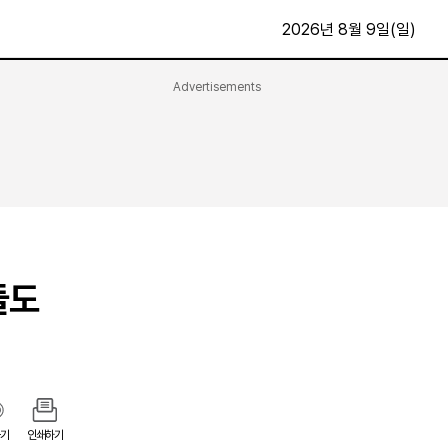
2026년 8월 9일(일)
Advertisements
문화·스포츠
최신
전체
방송
지면보기
가요
구독신청
영화
First Edition
문화
후원하기
들도
카
종교
제보24시
스포츠
알립니다
여행
기
인쇄하기