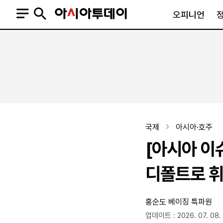
오피니언
오피니언
정치
사회
사설
정치일반
사회일반
칼럼·기고
청와대
사건·사고
기자의 눈
국회·정당
법원·검찰
피플
북한
교육·행정
국제
아시아·호주
외교
노동·복지·환경
[아시아 이
국방
보건·의학
정부
디폴트로 
홍순도 베이징 특파원
SNS
뉴스스탠드
네이버블로그
아투TV(유튜브)
페이스북
업데이트 : 2026. 07. 08. 