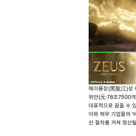
헤이룽장(黑龍江)성 
위안(元·78조7500
대표적으로 꼽을 수 있
이와 채무 기업들의 '
산 절차를 거쳐 청산