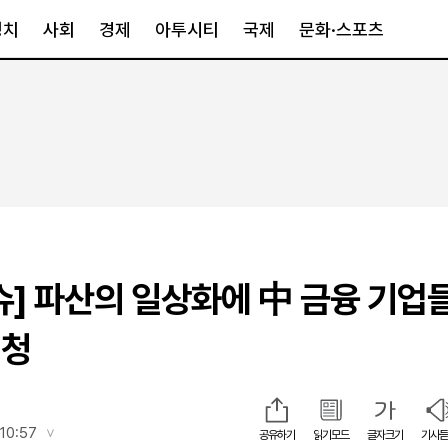
정치
사회
경제
아투시티
국제
문화·스포츠
경제
아투시티
국제
경제일반
종합
세계일반
정책
메트로
아시아·호주
금융·증권
경기·인천
북미
산업
세종·충청
중남미
IT·과학
영남
유럽
슈] 파산의 일상화에 中 금융 기업
부동산
호남
중동·아프리
유통
강원
휘청
중기·벤처
제주
인스타그램
10:57
공유하기
읽기모드
글자크기
기사듣