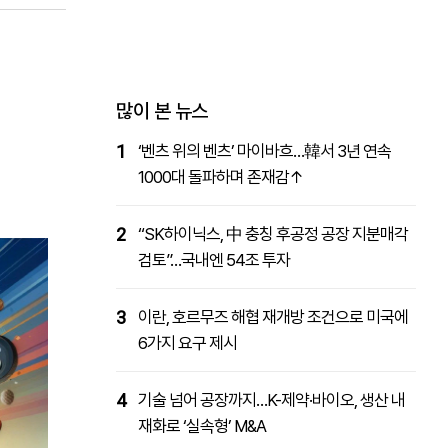
패밀리사이트
마켓파워
아투TV
대학동문골프최강전
많이 본 뉴스
1
‘벤츠 위의 벤츠’ 마이바흐…韓서 3년 연속
1000대 돌파하며 존재감↑
2
“SK하이닉스, 中 충칭 후공정 공장 지분매각
검토”…국내엔 54조 투자
3
이란, 호르무즈 해협 재개방 조건으로 미국에
6가지 요구 제시
4
기술 넘어 공장까지…K-제약·바이오, 생산 내
재화로 ‘실속형’ M&A