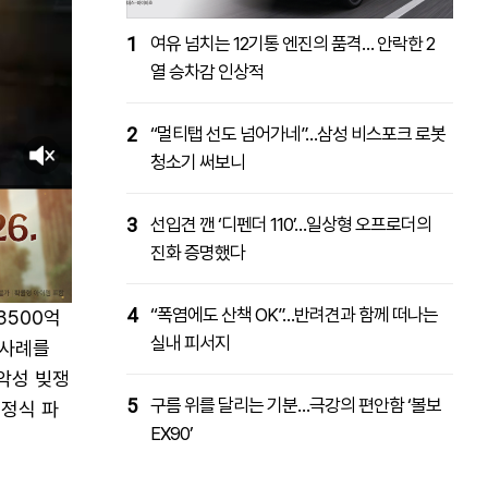
1
여유 넘치는 12기통 엔진의 품격… 안락한 2
열 승차감 인상적
2
“멀티탭 선도 넘어가네”…삼성 비스포크 로봇
청소기 써보니
3
선입견 깬 ‘디펜더 110’…일상형 오프로더의
진화 증명했다
4
“폭염에도 산책 OK”…반려견과 함께 떠나는
3500억
실내 피서지
 사례를
악성 빚쟁
5
구름 위를 달리는 기분…극강의 편안함 ‘볼보
 정식 파
EX90’