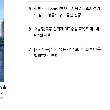
5
정부, 주택 공급대책으로 서울 준공업지역 카
드 검토…영등포·구로·금천 집중
6
소방청, 지휘·실화재·RIT 중심 교육 확대…내
년 1월 시행
7
[기자의눈] ‘의대 없는 전남’ 프레임을 깨야 통
합의료가 보인다
체성을
 위
ni