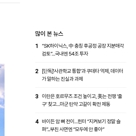
패밀리사이트
마켓파워
아투TV
대학동문골프최강전
많이 본 뉴스
1
“SK하이닉스, 中 충칭 후공정 공장 지분매각
검토”…국내엔 54조 투자
2
[단독]‘사관학교 통합’과 쿠데타 억제, 데이터
가 말하는 진실과 과제
3
이란은 호르무즈 조건 높이고, 美는 전쟁 ‘출
구’ 찾고…마군 탄약 고갈이 확전 제동
4
바이든 암 뼈 전이…헌터 “지켜보기 정말 슬
퍼”...부친 사면엔 “모두에 안 좋아”