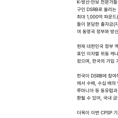
K-방산·안보 전문가
구인 DSRB로 쏠리는
최대 1,000억 파운드
들이 분담한 출자금(자
여 동맹국 정부와 방산
현재 대한민국 정부 역
표인 이자벨 위동 캐나
왔으며, 한국의 가입 가
한국이 DSRB에 참
에서 수배, 수십 배의
루마니아 등 동유럽과 
환될 수 있어, 국내 
더욱이 이번 CPSP