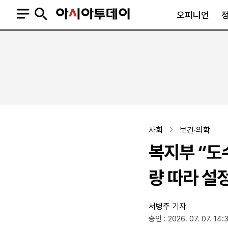
오피니언
오피니언
정치
사회
사설
정치일반
사회일반
칼럼·기고
청와대
사건·사고
기자의 눈
국회·정당
법원·검찰
피플
북한
교육·행정
사회
보건·의학
외교
노동·복지·환경
복지부 “도
국방
보건·의학
정부
량 따라 설
서병주 기자
SNS
승인 : 2026. 07. 07. 14:
뉴스스탠드
네이버블로그
아투TV(유튜브)
페이스북