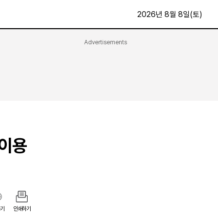
2026년 8월 8일(토)
Advertisements
문화·스포츠
최신
전체
방송
지면보기
가요
구독신청
영화
First Edition
문화
후원하기
…이용
카
종교
제보24시
스포츠
알립니다
여행
기
인쇄하기