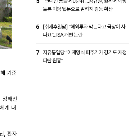
5
“연예인 통틀어 0순위”…김규원, 휠체어 학생
돌본 미담 웹툰으로 알려져 감동 확산
6
[취재후일담] “해외투자 막는다고 국장이 사
나요”…ISA 개편 논란
7
자유통일당 “이재명식 퍼주기가 경기도 재정
파탄 원흉”
해 기준
는 정해진
체계 내
닌, 환자