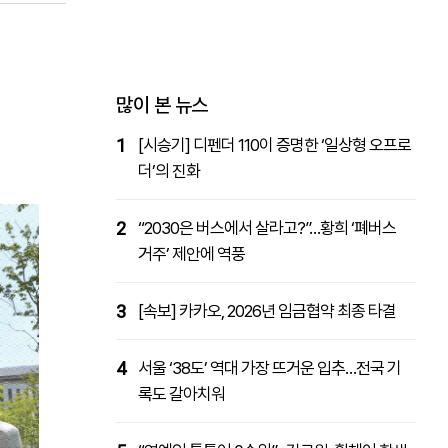
패밀리사이트
마켓파워
아투TV
대학동문골프최강전
많이 본 뉴스
1
[시승기] 디펜더 110이 증명한 ‘일상형 오프로
더’의 진화
2
“2030은 버스에서 살라고?”…황희 ‘폐버스
거주’ 제안에 역풍
3
[속보] 카카오, 2026년 임금협약 최종 타결
4
서울 ‘38도’ 역대 가장 뜨거운 입추…전국 기
록도 갈아치워