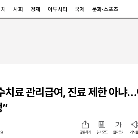
정치
사회
경제
아투시티
국제
문화·스포츠
경제
아투시티
국제
경제일반
종합
세계일반
정책
메트로
아시아·호주
금융·증권
경기·인천
북미
산업
세종·충청
중남미
IT·과학
영남
유럽
수치료 관리급여, 진료 제한 아냐
부동산
호남
중동·아프리
유통
강원
정”
중기·벤처
제주
39
공유하기
읽기모드
글자크기
기사듣
인스타그램