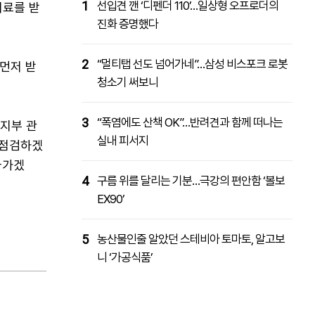
1
선입견 깬 ‘디펜더 110’…일상형 오프로더의
치료를 받
진화 증명했다
2
“멀티탭 선도 넘어가네”…삼성 비스포크 로봇
 먼저 받
청소기 써보니
3
“폭염에도 산책 OK”…반려견과 함께 떠나는
지부 관
실내 피서지
 점검하겠
나가겠
4
구름 위를 달리는 기분…극강의 편안함 ‘볼보
EX90’
5
농산물인줄 알았던 스테비아 토마토, 알고보
니 ‘가공식품’