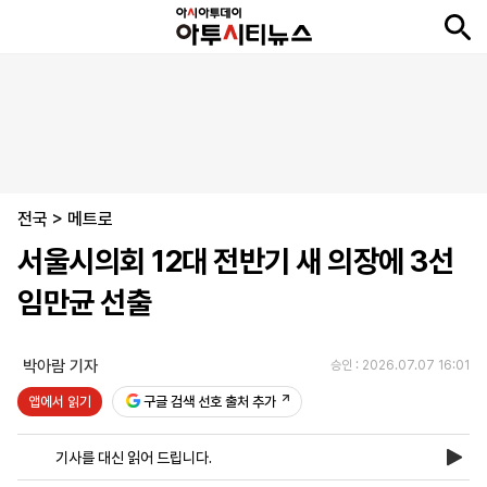
뉴
최
속
정
사
경
국
오
피
아
문
포
스
신
보
치
회
제
제
피
플
투
화
토
니
시
·
전국
언
티
스
>
메트로
포
서울시의회 12대 전반기 새 의장에 3선
츠
임만균 선출
ENGLISH
中
Tiếng
文
Việt
박아람 기자
승인 : 2026.07.07 16:01
앱에서 읽기
구글 검색 선호 출처 추가
지
신
후
제
회
앱
면
문
원
보
사
설
기사를 대신 읽어 드립니다.
보
구
하
24
소
치
기
독
기
시
개