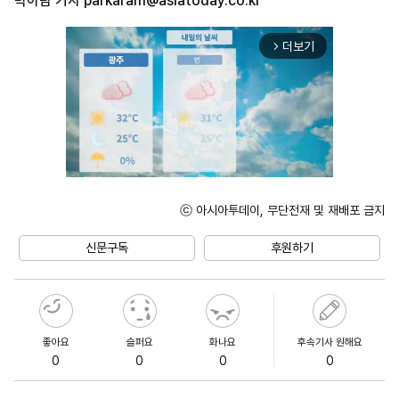
박아람 기자
parkaram@asiatoday.co.kr
더보기
arrow_forward_ios
ⓒ 아시아투데이, 무단전재 및 재배포 금지
Unmute
신문구독
후원하기
좋아요
슬퍼요
화나요
후속기사 원해요
0
0
0
0