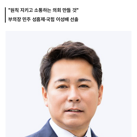
"원칙 지키고 소통하는 의회 만들 것"
부의장 민주 성흠제·국힘 이성배 선출
마
운
대
켓
세
학
파
동
워
문
골
프