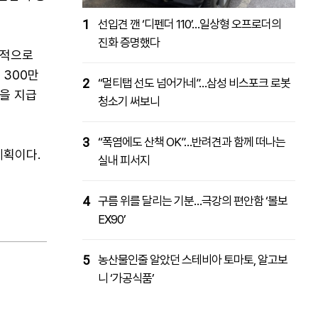
1
선입견 깬 ‘디펜더 110’…일상형 오프로더의
진화 증명했다
목적으로
 300만
2
“멀티탭 선도 넘어가네”…삼성 비스포크 로봇
을 지급
청소기 써보니
3
“폭염에도 산책 OK”…반려견과 함께 떠나는
계획이다.
실내 피서지
4
구름 위를 달리는 기분…극강의 편안함 ‘볼보
EX90’
5
농산물인줄 알았던 스테비아 토마토, 알고보
니 ‘가공식품’