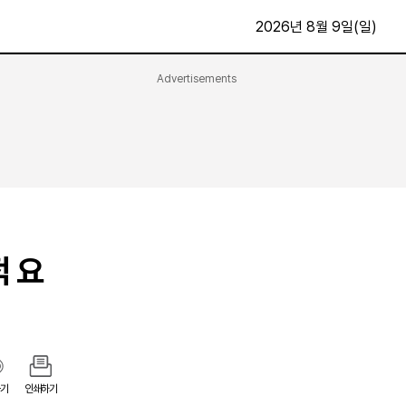
2026년 8월 9일(일)
Advertisements
문화·스포츠
최신
전체
방송
지면보기
가요
구독신청
영화
First Edition
문화
후원하기
적 요
카
종교
제보24시
스포츠
알립니다
여행
기
인쇄하기