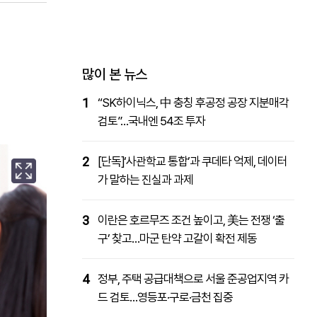
패밀리사이트
마켓파워
아투TV
대학동문골프최강전
많이 본 뉴스
1
“SK하이닉스, 中 충칭 후공정 공장 지분매각
검토”…국내엔 54조 투자
2
[단독]‘사관학교 통합’과 쿠데타 억제, 데이터
가 말하는 진실과 과제
3
이란은 호르무즈 조건 높이고, 美는 전쟁 ‘출
구’ 찾고…마군 탄약 고갈이 확전 제동
4
정부, 주택 공급대책으로 서울 준공업지역 카
드 검토…영등포·구로·금천 집중