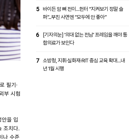
5
바이든 암 뼈 전이…헌터 “지켜보기 정말 슬
퍼”...부친 사면엔 “모두에 안 좋아”
6
[기자의눈] ‘의대 없는 전남’ 프레임을 깨야 통
합의료가 보인다
7
소방청, 지휘·실화재·RIT 중심 교육 확대…내
년 1월 시행
로 필기·
 외부 시험
정안을 입
속 조치다.
이나 수준