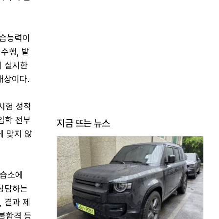
학습능력이
수행, 발
이 실시한
대상이다.
시험 성적
입학 전부
지금 뜨는 뉴스
에 맞지 않
교습소에
·상담하는
 결과 제
·불합격 등