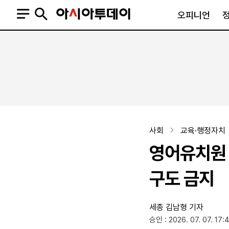
오피니언
오피니언
정치
사회
사설
정치일반
사회일반
칼럼·기고
청와대
사건·사고
기자의 눈
국회·정당
법원·검찰
피플
북한
교육·행정
사회
교육·행정자치
외교
노동·복지·환경
영어유치원 
국방
보건·의학
정부
구도 금지
세종
김남형 기자
SNS
승인 : 2026. 07. 07. 17:
뉴스스탠드
네이버블로그
아투TV(유튜브)
페이스북