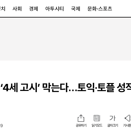
정치
사회
경제
아투시티
국제
문화·스포츠
경제
아투시티
국제
경제일반
종합
세계일반
정책
메트로
아시아·호주
금융·증권
경기·인천
북미
산업
세종·충청
중남미
IT·과학
영남
유럽
‘4세 고시’ 막는다…토익·토플 성
부동산
호남
중동·아프리
유통
강원
중기·벤처
제주
49
공유하기
읽기모드
글자크기
기사듣
인스타그램