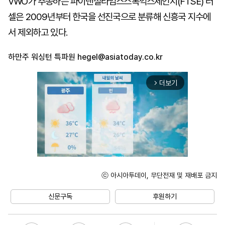
VWO가 추종하는 파이낸셜타임스스톡익스체인지(FTSE) 러
셀은 2009년부터 한국을 선진국으로 분류해 신흥국 지수에
서 제외하고 있다.
하만주 워싱턴 특파원
hegel@asiatoday.co.kr
더보기
arrow_forward_ios
ⓒ 아시아투데이, 무단전재 및 재배포 금지
Unmute
신문구독
후원하기