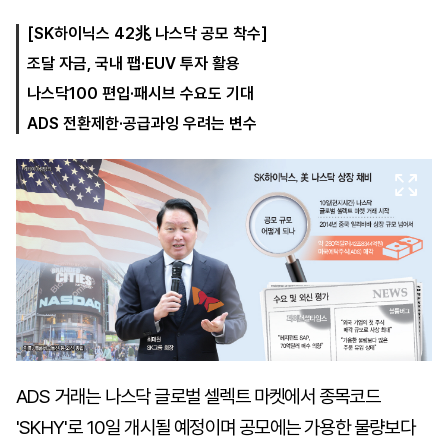
[SK하이닉스 42兆 나스닥 공모 착수]
조달 자금, 국내 팹·EUV 투자 활용
마
운
대
켓
세
학
나스닥100 편입·패시브 수요도 기대
파
동
워
문
ADS 전환제한·공급과잉 우려는 변수
골
프
ADS 거래는 나스닥 글로벌 셀렉트 마켓에서 종목코드
'SKHY'로 10일 개시될 예정이며 공모에는 가용한 물량보다