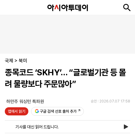
뉴
최
속
정
사
경
국
오
피
아
문
포
스
신
보
치
회
제
제
피
플
투
화
토
니
시
·
국제
언
티
스
>
북미
포
종목코드 ‘SKHY’… “글로벌기관 등 몰
츠
려 물량보다 주문많아”
ENGLISH
中
Tiếng
文
Việt
하만주 워싱턴 특파원
승인 : 2026.07.07 17:58
앱에서 읽기
구글 검색 선호 출처 추가
지
신
후
제
회
앱
면
문
원
보
사
설
기사를 대신 읽어 드립니다.
보
구
하
24
소
치
기
독
기
시
개