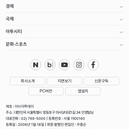
경제
국제
아투시티
문화·스포츠
회사소개
지면보기
신문구독
PC버전
앱설치
제호 : 아시아투데이
주소 : 대한민국 서울특별시 영등포구 의사당대로1길 34 인영빌딩
대표전화 : 02) 769-5000 | 등록번호 : 서울 아00160
등록일 : 2006년 1월 18일 | 회장·발행인·편집인 : 우종순