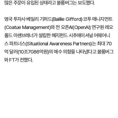
많은 주문이 유입된 상태라고 블룸버그는 보도했다.
영국 투자사 베일리 기퍼드(Baillie Gifford)·코투 매니지먼트
(Coatue Management)와 전 오픈AI(OpenAI) 연구원 레오
폴드 아셴브레너가 설립한 헤지펀드 시추에이셔널 어웨어니
스 파트너스(Situational Awareness Partners)는 최대 70
억 달러(10조7086억원)의 매수 의향을 나타냈다고 블룸버그
와 FT가 전했다.