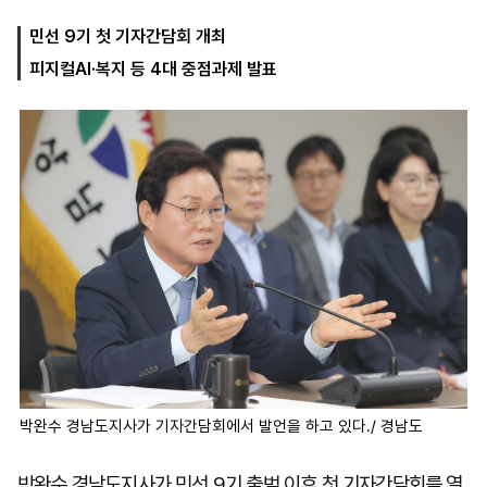
민선 9기 첫 기자간담회 개최
피지컬AI·복지 등 4대 중점과제 발표
마
운
대
켓
세
학
파
동
워
문
골
프
박완수 경남도지사가 기자간담회에서 발언을 하고 있다./ 경남도
박완수 경남도지사가 민선 9기 출범 이후 첫 기자간담회를 열