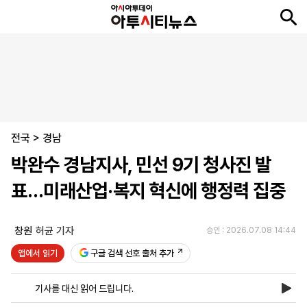
뉴
최
속
정
사
경
국
오
피
아
문
포
스
신
보
치
회
제
제
피
플
투
화
토
니
시
·
전국
언
티
스
>
경남
포
박완수 경남지사, 민선 9기 청사진 발
츠
표…미래산업·복지 혁신에 행정력 집중
ENGLISH
中
Tiếng
文
Việt
창원
허균 기자
승인 : 2026.07.08 14:44
앱에서 읽기
구글 검색 선호 출처 추가
지
신
후
제
회
앱
면
문
원
보
사
설
기사를 대신 읽어 드립니다.
보
구
하
24
소
치
기
독
기
시
개