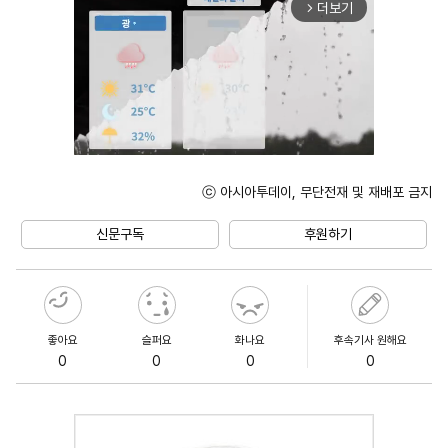
더보기
arrow_forward_ios
ⓒ 아시아투데이, 무단전재 및 재배포 금지
Unmute
신문구독
후원하기
좋아요
슬퍼요
화나요
후속기사 원해요
0
0
0
0