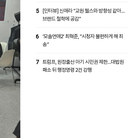
5
[인터뷰] 신애라 “교원 웰스와 방향성 같아…
브랜드 철학에 공감”
6
‘모솔연애2’ 최혁준, “시청자 불편하게 해 죄
송”
7
트럼프, 원정출산 아기 시민권 제한…대법원
패소 뒤 행정명령 2건 강행