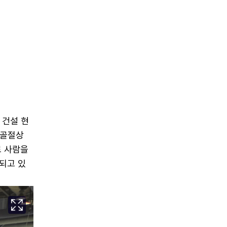
 건설 현
 골절상
로 사람을
되고 있