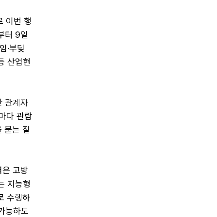
 이번 행
부터 9일
임·부딪
 등 산업현
단 관계자
로마다 관람
 묻는 질
력은 고방
는 지능형
로 수행하
 가능하도