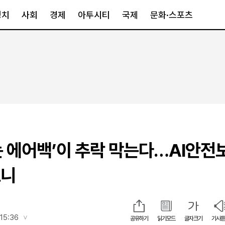
정치
사회
경제
아투시티
국제
문화·스포츠
경제
아투시티
국제
경제일반
종합
세계일반
정책
메트로
아시아·호주
금융·증권
경기·인천
북미
산업
세종·충청
중남미
IT·과학
영남
유럽
입는 에어백’이 추락 막는다…AI안전
부동산
호남
중동·아프리
유통
강원
보니
중기·벤처
제주
인스타그램
15:36
공유하기
읽기모드
글자크기
기사듣