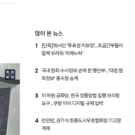
패밀리사이트
마켓파워
아투TV
대학동문골프최강전
많이 본 뉴스
1
[단독]15사단 ‘투표권 미보장’…초급간부들이
질책 두려워 ‘자체누락’
2
국내 범죄·수사정보 손에 쥔 행안부…‘대검 범
죄정보’ 중수청 승계
3
미 하원 공화당, 한국 정통망법 집행 브리핑
요구…쿠팡 이어 디지털 규제 압박
4
런민망, 권기식 한중도시우호협회장 기고문
게재