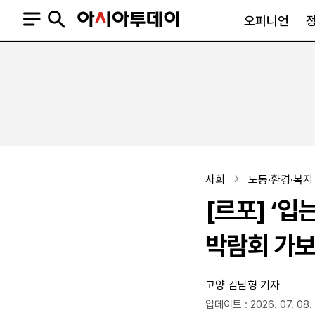
오피니언
오피니언
정치
사회
사설
정치일반
사회일반
칼럼·기고
청와대
사건·사고
기자의 눈
국회·정당
법원·검찰
피플
북한
교육·행정
사회
노동·환경·복지
외교
노동·복지·환경
[르포] ‘
국방
보건·의학
정부
박람회 가
고양
김남형 기자
SNS
뉴스스탠드
네이버블로그
아투TV(유튜브)
페이스북
업데이트 : 2026. 07. 08. 