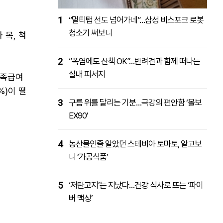
1
“멀티탭 선도 넘어가네”…삼성 비스포크 로봇
청소기 써보니
 목, 척
2
“폭염에도 산책 OK”…반려견과 함께 떠나는
실내 피서지
유족급여
%)이 떨
3
구름 위를 달리는 기분…극강의 편안함 ‘볼보
EX90’
4
농산물인줄 알았던 스테비아 토마토, 알고보
니 ‘가공식품’
5
‘저탄고지’는 지났다…건강 식사로 뜨는 ‘파이
버 맥싱’