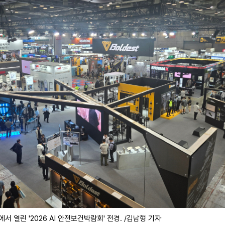
서 열린 '2026 AI 안전보건박람회' 전경. /김남형 기자