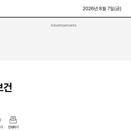
2026년 8월 7일(금)
Advertisements
문화·스포츠
최신
전체
방송
지면보기
가요
구독신청
영화
First Edition
문화
후원하기
보건
카
종교
제보24시
스포츠
알립니다
여행
기
인쇄하기