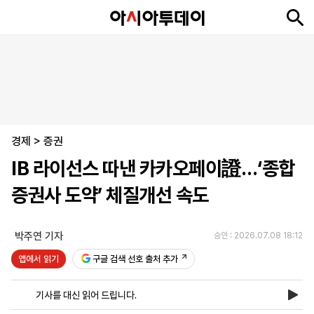
뉴
최
속
정
사
경
국
오
피
아
문
포
스
신
보
치
회
제
제
피
플
투
화
토
니
시
·
경제
언
티
스
>
증권
포
IB 라이선스 따낸 카카오페이證…‘종합
츠
증권사 도약’ 체질개선 속도
ENGLISH
中
Tiếng
文
Việt
박주연 기자
승인 : 2026.07.08 18:12
앱에서 읽기
구글 검색 선호 출처 추가
지
신
후
제
회
앱
면
문
원
보
사
설
기사를 대신 읽어 드립니다.
보
구
하
24
소
치
기
독
기
시
개