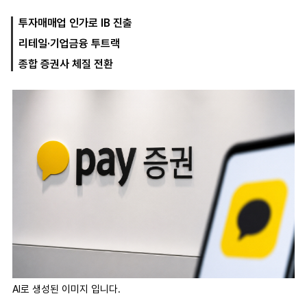
투자매매업 인가로 IB 진출
리테일·기업금융 투트랙
마
운
대
켓
세
학
종합 증권사 체질 전환
파
동
워
문
골
프
AI로 생성된 이미지 입니다.