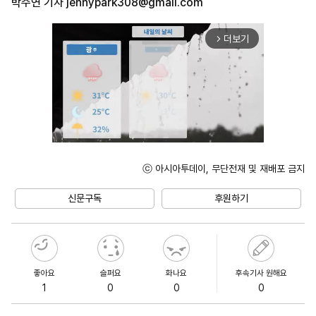
박주연 기자
jennypark308@gmail.com
더보기
arrow_forward_ios
ⓒ 아시아투데이, 무단전재 및 재배포 금지
Mute
신문구독
후원하기
좋아요
슬퍼요
화나요
후속기사 원해요
1
0
0
0