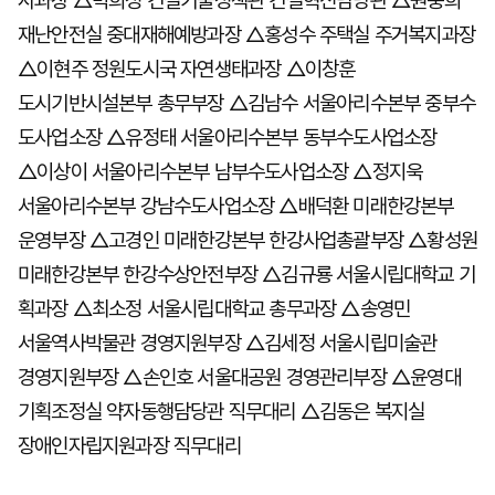
사과장 △박희정 건설기술정책관 건설혁신담당관 △원충희
재난안전실 중대재해예방과장 △홍성수 주택실 주거복지과장
△이현주 정원도시국 자연생태과장 △이창훈
도시기반시설본부 총무부장 △김남수 서울아리수본부 중부수
도사업소장 △유정태 서울아리수본부 동부수도사업소장
△이상이 서울아리수본부 남부수도사업소장 △정지욱
서울아리수본부 강남수도사업소장 △배덕환 미래한강본부
운영부장 △고경인 미래한강본부 한강사업총괄부장 △황성원
미래한강본부 한강수상안전부장 △김규룡 서울시립대학교 기
획과장 △최소정 서울시립대학교 총무과장 △송영민
서울역사박물관 경영지원부장 △김세정 서울시립미술관
경영지원부장 △손인호 서울대공원 경영관리부장 △윤영대
기획조정실 약자동행담당관 직무대리 △김동은 복지실
장애인자립지원과장 직무대리