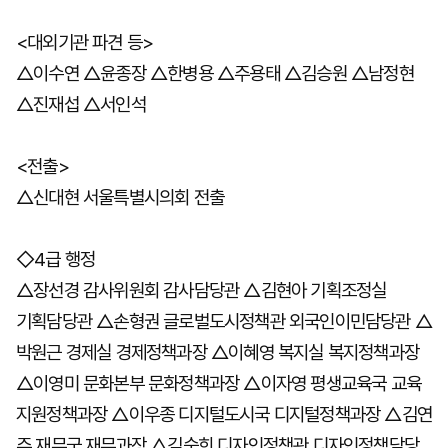
<대외기관 파견 등>
△이수연 △윤종장 △한병용 △주용태 △김승원 △남정현
△진재섭 △서인석
<전출>
△신대현 서울특별시의회 전출
◇4급 행정
△장선경 감사위원회 감사담당관 △김현아 기획조정실
기획담당관 △손형권 글로벌도시정책관 외국인이민담당관 △
박원근 경제실 경제정책과장 △이혜영 복지실 복지정책과장
△이영미 문화본부 문화정책과장 △이자영 평생교육국 교육
지원정책과장 △이우종 디지털도시국 디지털정책과장 △김연
주 재무국 재무과장 △김숙희 디자인정책관 디자인정책담당