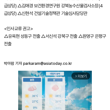
급상당) △김애경 보건환경연구원 강북농수산물검사소장(4
급상당) △신현석 건설기술정책관 기술심사담당관
<인사교류 권고>
△유옥현 성동구 전출 △서신석 강북구 전출 △원영구 은평구
전출
박아람 기자
parkaram@asiatoday.co.kr
더보기
arrow_forward_ios