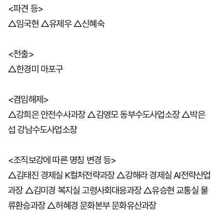
<파견 등>
△임국현 △유제우 △신혜숙
<전출>
△한경미 마포구
<겸임해제>
△강희은 안전수사과장 △김영모 동부수도사업소장 △박은
섭 강남수도사업소장
<조직보강에 따른 명칭 변경 등>
△김태진 경제실 K컬처전략과장 △강해라 경제실 AI전략산업
과장 △김미경 복지실 고령사회대응과장 △유승현 교통실 물
류환승과장 △허혜경 문화본부 문화유산과장