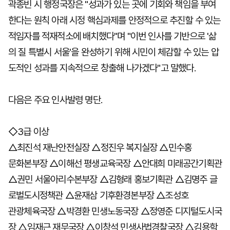
곽종빈 시 행정국장은 "성과가 있는 곳에 기회와 책임을 부여
한다는 원칙 아래 시정 핵심과제를 안정적으로 추진할 수 있는
적임자를 적재적소에 배치했다"며 "이번 인사를 기반으로 '삶
의 질 특별시 서울'을 완성하기 위해 시민이 체감할 수 있는 압
도적인 성과를 지속적으로 창출해 나가겠다"고 말했다.
다음은 주요 인사발령 명단.
◇3급 이상
△최진석 재난안전실장 △정진우 복지실장 △민수홍
문화본부장 △이해선 평생교육국장 △안대희 미래공간기획관
△권민 서울아리수본부장 △김형래 홍보기획관 △김명주 글
로벌도시정책관 △윤재삼 기후환경본부장 △조성호
관광체육국장 △박경환 민생노동국장 △정영준 디지털도시국
장 △임재근 재무국장 △이창석 민생사법경찰국장 △김용학