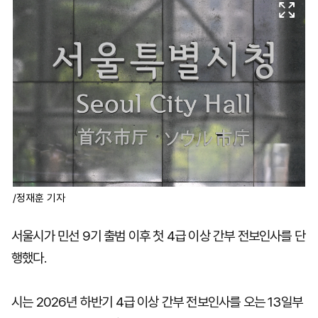
마
운
대
켓
세
학
파
동
워
문
골
프
/정재훈 기자
서울시가 민선 9기 출범 이후 첫 4급 이상 간부 전보인사를 단
행했다.
시는 2026년 하반기 4급 이상 간부 전보인사를 오는 13일부