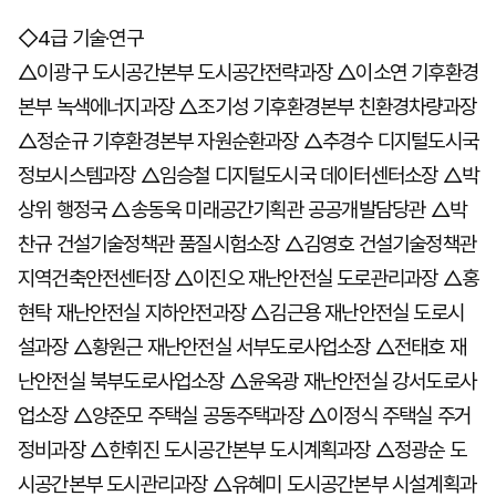
◇4급 기술·연구
△이광구 도시공간본부 도시공간전략과장 △이소연 기후환경
본부 녹색에너지과장 △조기성 기후환경본부 친환경차량과장
△정순규 기후환경본부 자원순환과장 △추경수 디지털도시국
정보시스템과장 △임승철 디지털도시국 데이터센터소장 △박
상위 행정국 △송동욱 미래공간기획관 공공개발담당관 △박
찬규 건설기술정책관 품질시험소장 △김영호 건설기술정책관
지역건축안전센터장 △이진오 재난안전실 도로관리과장 △홍
현탁 재난안전실 지하안전과장 △김근용 재난안전실 도로시
설과장 △황원근 재난안전실 서부도로사업소장 △전태호 재
난안전실 북부도로사업소장 △윤옥광 재난안전실 강서도로사
업소장 △양준모 주택실 공동주택과장 △이정식 주택실 주거
정비과장 △한휘진 도시공간본부 도시계획과장 △정광순 도
시공간본부 도시관리과장 △유혜미 도시공간본부 시설계획과