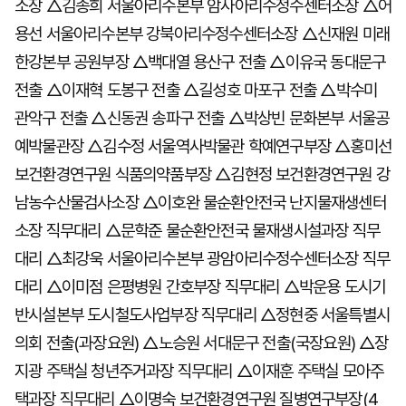
소장 △김종희 서울아리수본부 암사아리수정수센터소장 △어
용선 서울아리수본부 강북아리수정수센터소장 △신재원 미래
한강본부 공원부장 △백대열 용산구 전출 △이유국 동대문구
전출 △이재혁 도봉구 전출 △길성호 마포구 전출 △박수미
관악구 전출 △신동권 송파구 전출 △박상빈 문화본부 서울공
예박물관장 △김수정 서울역사박물관 학예연구부장 △홍미선
보건환경연구원 식품의약품부장 △김현정 보건환경연구원 강
남농수산물검사소장 △이호완 물순환안전국 난지물재생센터
소장 직무대리 △문학준 물순환안전국 물재생시설과장 직무
대리 △최강욱 서울아리수본부 광암아리수정수센터소장 직무
대리 △이미점 은평병원 간호부장 직무대리 △박운용 도시기
반시설본부 도시철도사업부장 직무대리 △정현중 서울특별시
의회 전출(과장요원) △노승원 서대문구 전출(국장요원) △장
지광 주택실 청년주거과장 직무대리 △이재훈 주택실 모아주
택과장 직무대리 △이명숙 보건환경연구원 질병연구부장(4