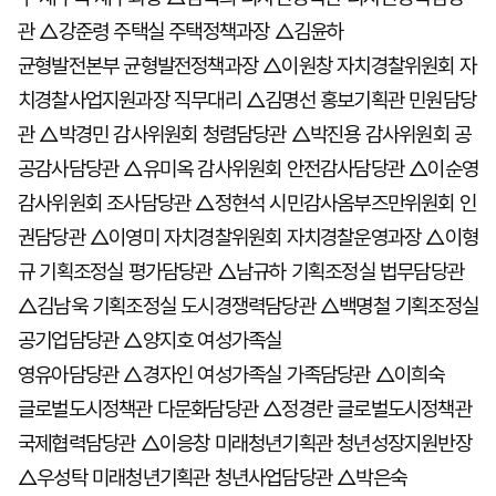
관 △강준령 주택실 주택정책과장 △김윤하
균형발전본부 균형발전정책과장 △이원창 자치경찰위원회 자
치경찰사업지원과장 직무대리 △김명선 홍보기획관 민원담당
관 △박경민 감사위원회 청렴담당관 △박진용 감사위원회 공
공감사담당관 △유미옥 감사위원회 안전감사담당관 △이순영
감사위원회 조사담당관 △정현석 시민감사옴부즈만위원회 인
권담당관 △이영미 자치경찰위원회 자치경찰운영과장 △이형
규 기획조정실 평가담당관 △남규하 기획조정실 법무담당관
△김남욱 기획조정실 도시경쟁력담당관 △백명철 기획조정실
공기업담당관 △양지호 여성가족실
영유아담당관 △경자인 여성가족실 가족담당관 △이희숙
글로벌도시정책관 다문화담당관 △정경란 글로벌도시정책관
국제협력담당관 △이응창 미래청년기획관 청년성장지원반장
△우성탁 미래청년기획관 청년사업담당관 △박은숙