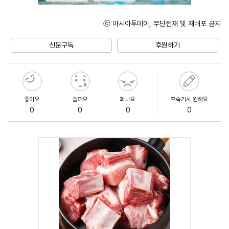
ⓒ 아시아투데이, 무단전재 및 재배포 금지
Unmute
신문구독
후원하기
좋아요
슬퍼요
화나요
후속기사 원해요
0
0
0
0