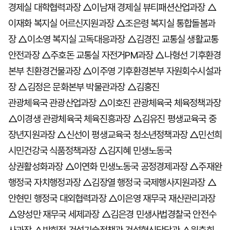
경제실 대학협력과장 △이남재 경제실 뷰티패션산업과장 △
이재화 복지실 어르신지원과장 △조은령 복지실 통합돌봄과
장 △이소영 복지실 고독대응과장 △김경진 교통실 생활교통
안전과장 △주호돈 교통실 자전거PM과장 △나형선 기후환경
본부 친환경건물과장 △이주영 기후환경본부 자원회수시설과
장 △김정은 문화본부 박물관과장 △김홍진
관광체육국 관광산업과장 △이호진 관광체육국 체육정책과장
△이경생 관광체육국 체육진흥과장 △김유진 평생교육국 중
장년지원과장 △신선이 평생교육국 청소년정책과장 △민선희
시민건강국 식품정책과장 △김지혜 민생노동국
상권활성화과장 △이연화 민생노동국 공정경제과장 △주재완
행정국 자치행정과장 △김장열 행정국 국제행사지원과장 △
안현민 행정국 대외협력과장 △이은영 재무국 재산관리과장
△양성만 재무국 세제과장 △김은경 민생사법경찰국 안전수