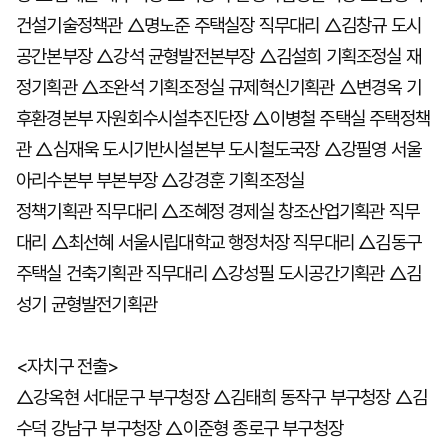
건설기술정책관 △명노준 주택실장 직무대리 △김창규 도시
공간본부장 △강석 균형발전본부장 △김설희 기획조정실 재
정기획관 △조완석 기획조정실 규제혁신기획관 △변경옥 기
후환경본부 자원회수시설추진단장 △이병철 주택실 주택정책
관 △심재욱 도시기반시설본부 도시철도국장 △강필영 서울
아리수본부 부본부장 △강경훈 기획조정실
정책기획관 직무대리 △조혜정 경제실 창조산업기획관 직무
대리 △최선혜 서울시립대학교 행정처장 직무대리 △김동구
주택실 건축기획관 직무대리 △강성필 도시공간기획관 △김
성기 균형발전기획관
<자치구 전출>
△강옥현 서대문구 부구청장 △김태희 동작구 부구청장 △김
수덕 강남구 부구청장 △이준형 종로구 부구청장