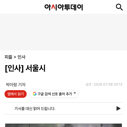
뉴
최
속
정
사
경
국
오
피
아
문
포
스
신
보
치
회
제
제
피
플
투
화
토
니
시
·
피플
언
티
스
>
인사
포
[인사] 서울시
츠
박아람 기자
승인 : 2026.07.08 20:13
ENGLISH
中
Tiếng
文
Việt
앱에서 읽기
구글 검색 선호 출처 추가
기사를 대신 읽어 드립니다.
지
신
후
제
회
앱
면
문
원
보
사
설
보
구
하
24
소
치
기
독
기
시
개