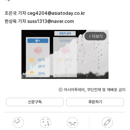
조은국 기자
ceg4204@asiatoday.co.kr
한상욱 기자
suss1313@naver.com
더보기
arrow_forward_ios
ⓒ 아시아투데이, 무단전재 및 재배포 금지
Unmute
신문구독
후원하기