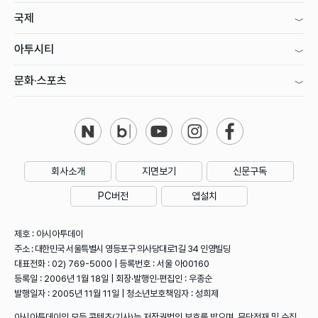
국제
아투시티
문화·스포츠
회사소개
지면보기
신문구독
PC버전
앱설치
제호 : 아시아투데이
주소 : 대한민국 서울특별시 영등포구 의사당대로1길 34 인영빌딩
대표전화 : 02) 769-5000 | 등록번호 : 서울 아00160
등록일 : 2006년 1월 18일 | 회장·발행인·편집인 : 우종순
발행일자 : 2005년 11월 11일 | 청소년보호책임자 : 성희제
아시아투데이의 모든 콘텐츠(기사)는 저작권법의 보호를 받으며, 무단전재 및 수집,