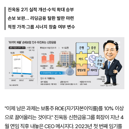
진옥동 2기 실적 개선·수익 확대 승부
손보 보완… 리딩금융 탈환 발판 마련
마
운
대
켓
세
학
적정 가격·그룹 시너지 창출 여부 변수
파
동
워
문
골
프
"이제 남은 과제는 보통주 ROE(자기자본이익률)를 10% 이상
으로 끌어올리는 것이다." 진옥동 신한금융그룹 회장이 지난 4
월 연임 직후 내놓은 CEO 메시지다. 2023년 첫 번째 임기를