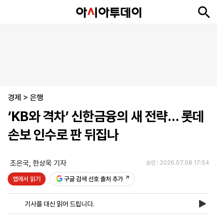
뉴
최
속
정
사
경
국
오
피
아
문
포
스
신
보
치
회
제
제
피
플
투
화
토
니
시
·
경제
언
티
스
>
은행
포
‘KB와 격차’ 신한금융의 새 전략… 롯데
츠
손보 인수로 판 뒤집나
ENGLISH
中
Tiếng
文
Việt
조은국
,
한상욱 기자
승인 : 2026.07.08 17:54
앱에서 읽기
구글 검색 선호 출처 추가
지
신
후
제
회
앱
면
문
원
보
사
설
기사를 대신 읽어 드립니다.
보
구
하
24
소
치
기
독
기
시
개