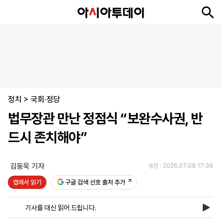
뉴
최
속
정
사
경
국
오
피
아
문
포
스
신
보
치
회
제
제
피
플
투
화
토
니
시
·
정치
언
티
스
>
국회·정당
포
법무장관 만난 정점식 “보완수사권, 반
츠
드시 존치해야”
ENGLISH
中
Tiếng
文
Việt
김동욱 기자
승인 : 2026.07.08 17:39
앱에서 읽기
구글 검색 선호 출처 추가
지
신
후
제
회
앱
면
문
원
보
사
설
기사를 대신 읽어 드립니다.
보
구
하
24
소
치
기
독
기
시
개