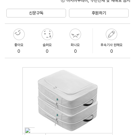
ⓒ 아시아투데이, 무단전재 및 재배포 금지
Unmute
신문구독
후원하기
좋아요
슬퍼요
화나요
후속기사 원해요
0
0
0
0