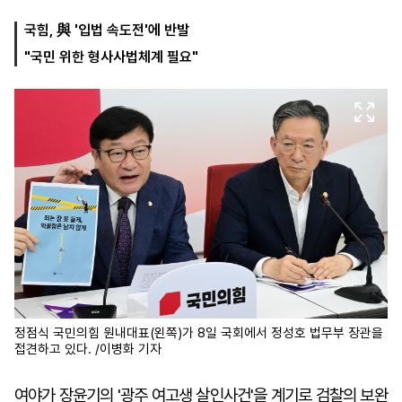
국힘, 與 '입법 속도전'에 반발
"국민 위한 형사사법체계 필요"
마
운
대
켓
세
학
파
동
워
문
골
프
정점식 국민의힘 원내대표(왼쪽)가 8일 국회에서 정성호 법무부 장관을
접견하고 있다. /이병화 기자
여야가 장윤기의 '광주 여고생 살인사건'을 계기로 검찰의 보완