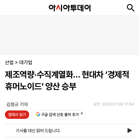
뉴
최
속
정
사
경
국
오
피
아
문
포
스
신
보
치
회
제
제
피
플
투
화
토
니
시
·
산업
언
티
스
>
대기업
포
제조역량·수직계열화… 현대차 ‘경제적
츠
휴머노이드’ 양산 승부
ENGLISH
中
Tiếng
文
Việt
김정규 기자
승인 : 2026.07.08 17:54
앱에서 읽기
구글 검색 선호 출처 추가
지
신
후
제
회
앱
면
문
원
보
사
설
기사를 대신 읽어 드립니다.
보
구
하
24
소
치
기
독
기
시
개