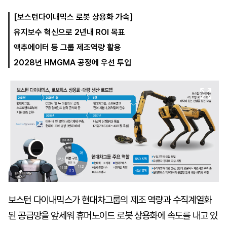
[보스턴다이내믹스 로봇 상용화 가속]
유지보수 혁신으로 2년내 ROI 목표
마
운
대
켓
세
학
액추에이터 등 그룹 제조역량 활용
파
동
워
문
2028년 HMGMA 공정에 우선 투입
골
프
보스턴 다이내믹스가 현대차그룹의 제조 역량과 수직계열화
된 공급망을 앞세워 휴머노이드 로봇 상용화에 속도를 내고 있